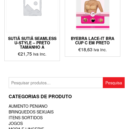
SUTIÃ SUTIÃ SEAMLESS
BYEBRA LACE-IT BRA
U-STYLE – PRETO
CUP C EM PRETO
TAMANHO A
€
18,63
Iva Inc.
€
21,75
Iva Inc.
This
product
has
multiple
Pesquisar
Pesquisa
variants.
por:
The
CATEGORIAS DE PRODUTO
options
may
AUMENTO PENIANO
be
BRINQUEDOS SEXUAIS
chosen
ITENS SORTIDOS
on
JOGOS
the