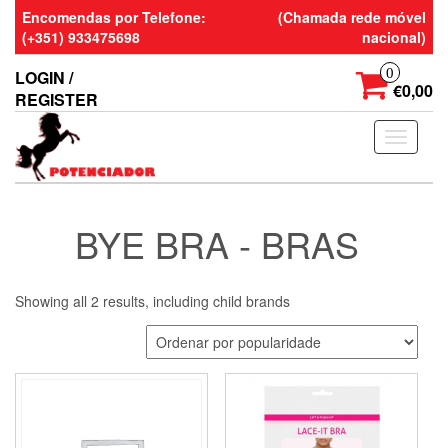
Skip
Encomendas por Telefone:
(Chamada rede móvel
to
(+351) 933475698
nacional)
the
content
0
LOGIN /
€0,00
REGISTER
Toggle
navigati
BYE BRA - BRAS
Showing all 2 results, including child brands