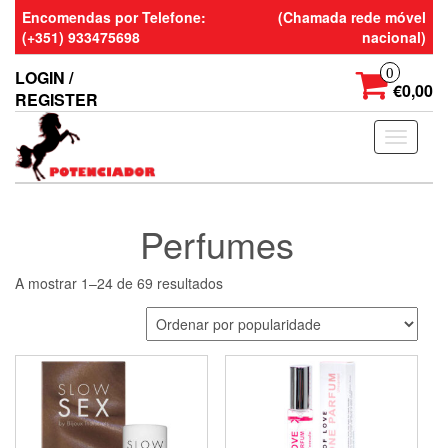
Skip
Encomendas por Telefone:
(Chamada rede móvel
to
(+351) 933475698
nacional)
the
content
0
LOGIN /
€0,00
REGISTER
Toggle
navigati
Perfumes
Ordenado
A mostrar 1–24 de 69 resultados
por
popularidade