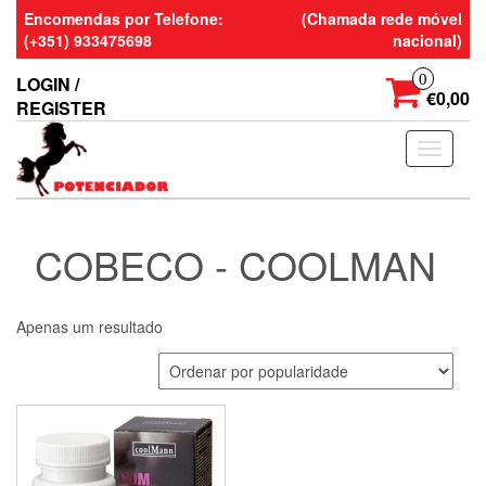
Skip
Encomendas por Telefone:
(Chamada rede móvel
to
(+351) 933475698
nacional)
the
content
0
LOGIN /
€0,00
REGISTER
Toggle
navigati
COBECO - COOLMAN
Apenas um resultado