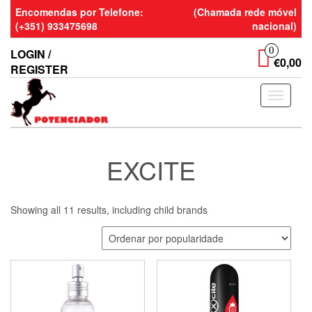
Skip
Encomendas por Telefone:
(Chamada rede móvel
to
(+351) 933475698
nacional)
the
content
0
LOGIN /
€0,00
REGISTER
Toggle
navigati
EXCITE
Showing all 11 results, including child brands