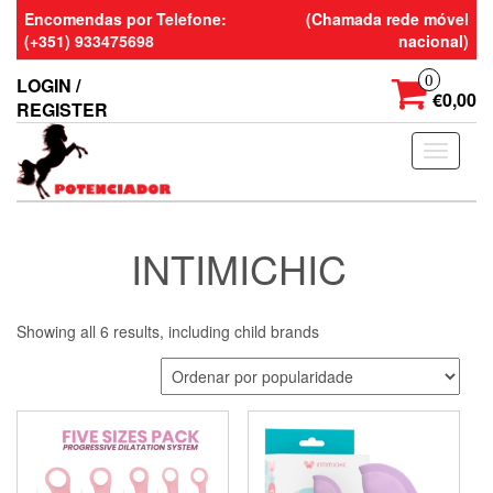
Skip
Encomendas por Telefone:
(Chamada rede móvel
to
(+351) 933475698
nacional)
the
content
0
LOGIN /
€0,00
REGISTER
Toggle
navigati
INTIMICHIC
Showing all 6 results, including child brands