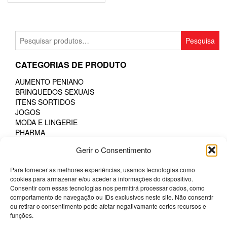
Pesquisar
Pesquisa
por:
CATEGORIAS DE PRODUTO
AUMENTO PENIANO
BRINQUEDOS SEXUAIS
ITENS SORTIDOS
JOGOS
MODA E LINGERIE
PHARMA
POTENCIADORES
Gerir o Consentimento
PRESERVATIVOS
SM & BONDAGE
Para fornecer as melhores experiências, usamos tecnologias como
cookies para armazenar e/ou aceder a informações do dispositivo.
FILTRAR POR PREÇO
Consentir com essas tecnologias nos permitirá processar dados, como
comportamento de navegação ou IDs exclusivos neste site. Não consentir
ou retirar o consentimento pode afetar negativamante certos recursos e
Pr
Pr
Preço:
€0
—
€40
Filtrar
funções.
mí
má