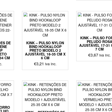
KINK – PULSO F
PELUDO ROS
ÕES DE
KINK – PULSO NYLON
AJUSTÁVEL 17-31 
RENE
BIND HOOK&LOOP
7 CM
P
PRETO MODELO 2
ETO
AJUSTÁVEL 18-35 CM X
€
3,67
Iva Inc.
34 CM
6 CM
€
3,21
c.
Iva Inc.
FORRO
ELHO