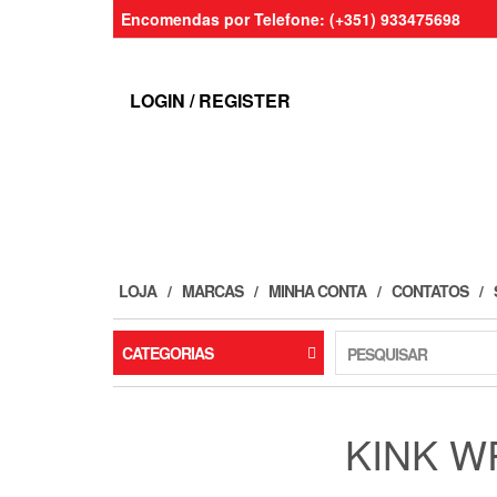
Skip
Encomendas por Telefone: (+351) 933475698
to
the
content
LOGIN / REGISTER
LOJA
MARCAS
MINHA CONTA
CONTATOS
CATEGORIAS
PESQUISAR
KINK W