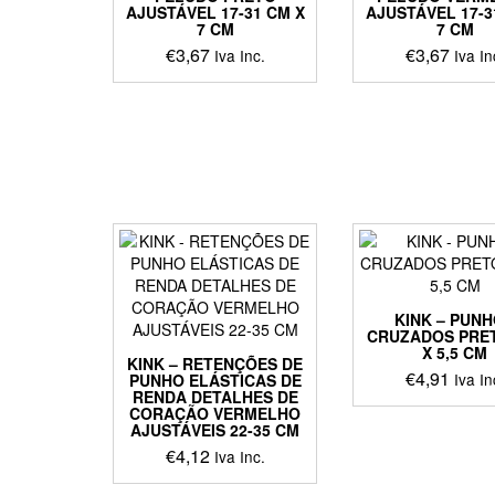
AJUSTÁVEL 17-31 CM X
AJUSTÁVEL 17-3
7 CM
7 CM
€
3,67
€
3,67
Iva Inc.
Iva In
KINK – PUN
CRUZADOS PRET
X 5,5 CM
KINK – RETENÇÕES DE
€
4,91
Iva In
PUNHO ELÁSTICAS DE
RENDA DETALHES DE
CORAÇÃO VERMELHO
AJUSTÁVEIS 22-35 CM
€
4,12
Iva Inc.