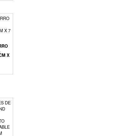
ORRO
A
CM X