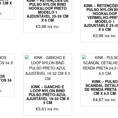
KINK – RETENÇÕES DE
1 CM X
PULSO NYLON BIND
KINK – RETENÇÕE
HOOK&LOOP PRETO
PULSO NYLON B
MODELO 1
c.
HOOK&LOOP
AJDUSTÁVEL 25-35 CM
VERMELHO-PRE
X 6 CM
MODELO 1
AJDUSTABLE 25-3
€
3,96
Iva Inc.
X 6 CM
€
3,96
Iva Inc.
HOS
OS 34
KINK – PULSO
SCANDAL DETAL
KINK – GANCHO E
DE RENDA PRETA 
c.
LOOP NYLON BIND
CM X 6,5 CM
PULSO PRETO-AZUL
AJUSTÁVEL 18-32 CM X
€
4,67
Iva Inc.
5 CM
€
3,51
Iva Inc.