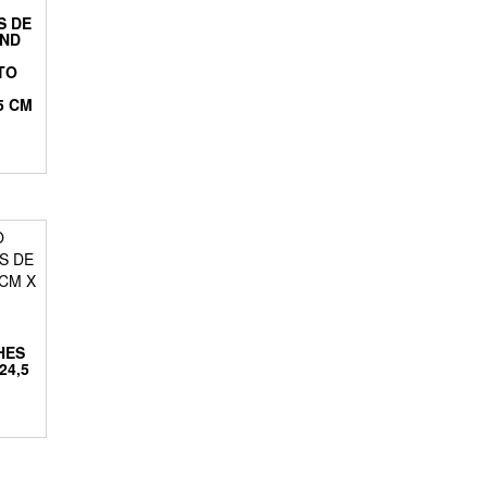
S DE
IND
TO
5 CM
HES
24,5