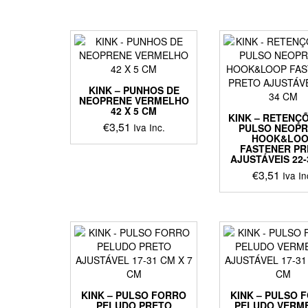
KINK – PUNHOS DE
NEOPRENE VERMELHO
42 X 5 CM
KINK – RETENÇ
€
3,51
Iva Inc.
PULSO NEOP
HOOK&LOO
FASTENER PR
AJUSTÁVEIS 22-
€
3,51
Iva In
KINK – PULSO FORRO
KINK – PULSO 
PELUDO PRETO
PELUDO VERM