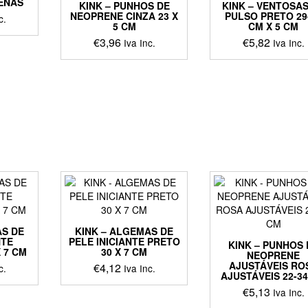
PENAS
KINK – PUNHOS DE
KINK – VENTOSAS
NEOPRENE CINZA 23 X
PULSO PRETO 29
c.
5 CM
CM X 5 CM
€
3,96
€
5,82
Iva Inc.
Iva Inc.
AS DE
KINK – ALGEMAS DE
NTE
PELE INICIANTE PRETO
KINK – PUNHOS 
 7 CM
30 X 7 CM
NEOPRENE
AJUSTÁVEIS RO
€
4,12
c.
Iva Inc.
AJUSTÁVEIS 22-3
€
5,13
Iva Inc.