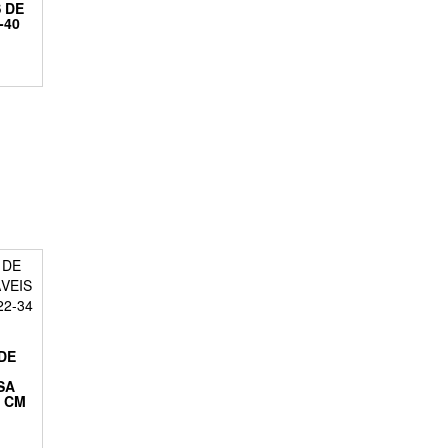
 DE
-40
DE
SA
4 CM