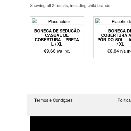
Showing all 2 results, including child brands
BONECA DE SEDUÇÃO
BONECA D
CASUAL DE
COBERTURA 
COBERTURA – PRETA
PÔR-DO-SOL – 
L / XL
/ XL
€
9,66
€
8,84
Iva Inc.
Iva In
This
This
product
produ
has
has
multiple
multip
variants.
varian
The
The
options
optio
Termos e Condições
may
Politic
may
be
be
chosen
chos
on
on
the
the
product
produ