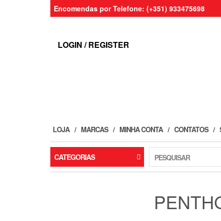
Skip
Encomendas por Telefone: (+351) 933475698
to
the
content
LOGIN / REGISTER
LOJA
MARCAS
MINHA CONTA
CONTATOS
CATEGORIAS
PESQUISAR
PENTH