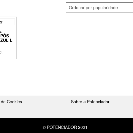
E
APÓS
AZUL L
c.
ct
le
ts.
ns
a de Cookies
Sobre a Potenciador
en
© POTENCIADOR 2021
-
ct