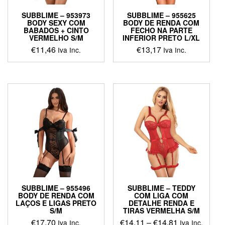
SUBBLIME – 953973
SUBBLIME – 955625
BODY SEXY COM
BODY DE RENDA COM
BABADOS + CINTO
FECHO NA PARTE
VERMELHO S/M
INFERIOR PRETO L/XL
€
11,46
€
13,17
Iva Inc.
Iva Inc.
SUBBLIME – 955496
SUBBLIME – TEDDY
BODY DE RENDA COM
COM LIGA COM
LAÇOS E LIGAS PRETO
DETALHE RENDA E
S/M
TIRAS VERMELHA S/M
Price
€
17,70
€
14,11
–
€
14,81
Iva Inc.
Iva Inc.