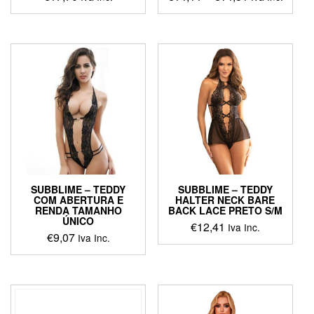
range:
This
€14,11
product
through
has
€14,81
multiple
variants.
The
options
may
be
chosen
on
the
product
SUBBLIME – TEDDY
SUBBLIME – TEDDY
page
COM ABERTURA E
HALTER NECK BARE
RENDA TAMANHO
BACK LACE PRETO S/M
ÚNICO
€
12,41
Iva Inc.
€
9,07
Iva Inc.
This
product
has
multiple
variants.