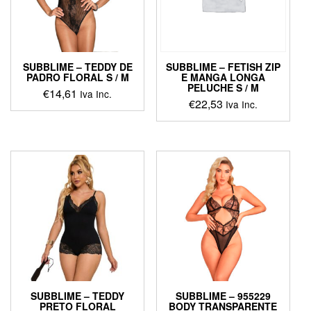
SUBBLIME – TEDDY DE
SUBBLIME – FETISH ZIP
PADRO FLORAL S / M
E MANGA LONGA
PELUCHE S / M
€
14,61
Iva Inc.
€
22,53
Iva Inc.
This
This
product
product
has
has
multiple
multiple
variants.
variants.
The
The
options
options
may
may
be
be
chosen
chosen
on
on
the
the
product
product
page
SUBBLIME – TEDDY
SUBBLIME – 955229
page
PRETO FLORAL
BODY TRANSPARENTE