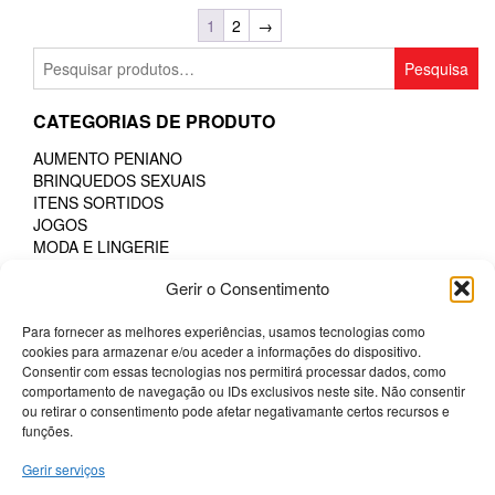
1
2
→
Pesquisar
Pesquisa
por:
CATEGORIAS DE PRODUTO
AUMENTO PENIANO
BRINQUEDOS SEXUAIS
ITENS SORTIDOS
JOGOS
MODA E LINGERIE
PHARMA
Gerir o Consentimento
POTENCIADORES
PRESERVATIVOS
Para fornecer as melhores experiências, usamos tecnologias como
SM & BONDAGE
cookies para armazenar e/ou aceder a informações do dispositivo.
Consentir com essas tecnologias nos permitirá processar dados, como
FILTRAR POR PREÇO
comportamento de navegação ou IDs exclusivos neste site. Não consentir
ou retirar o consentimento pode afetar negativamante certos recursos e
Pr
Pr
Preço:
—
Filtrar
funções.
mí
má
Gerir serviços
Termos e Condições