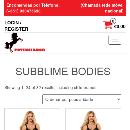
Skip
Encomendas por Telefone:
(Chamada rede móvel
to
(+351) 933475698
nacional)
the
content
0
LOGIN /
€0,00
REGISTER
Toggle
navigati
SUBBLIME BODIES
Showing 1–24 of 32 results, including child brands