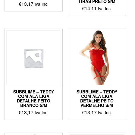
TIRAS PRETO S/M
€
13,17
Iva Inc.
€
14,11
Iva Inc.
This
This
product
product
has
has
multiple
multiple
variants.
variants.
The
The
options
options
may
may
be
be
chosen
chosen
on
on
the
the
product
product
page
SUBBLIME – TEDDY
SUBBLIME – TEDDY
page
COM ALA LIGA
COM ALA LIGA
DETALHE PEITO
DETALHE PEITO
BRANCO S/M
VERMELHO S/M
€
13,17
€
13,17
Iva Inc.
Iva Inc.
This
product
has