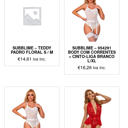
The
options
may
be
chosen
on
the
product
page
SUBBLIME – TEDDY
SUBBLIME – 954291
PADRO FLORAL S / M
BODY COM CORRENTES
+ CINTO-LIGA BRANCO
€
14,61
Iva Inc.
L/XL
€
16,26
Iva Inc.