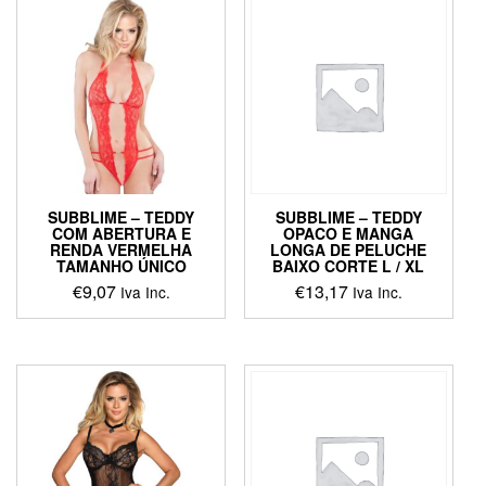
multiple
variants.
The
options
may
be
chosen
on
the
product
SUBBLIME – TEDDY
SUBBLIME – TEDDY
page
COM ABERTURA E
OPACO E MANGA
RENDA VERMELHA
LONGA DE PELUCHE
TAMANHO ÚNICO
BAIXO CORTE L / XL
€
9,07
€
13,17
Iva Inc.
Iva Inc.