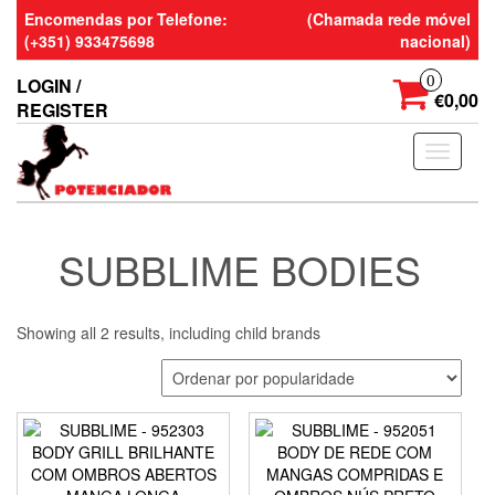
Skip
Encomendas por Telefone:
(Chamada rede móvel
to
(+351) 933475698
nacional)
the
content
0
LOGIN /
€0,00
REGISTER
Toggle
navigati
SUBBLIME BODIES
Showing all 2 results, including child brands