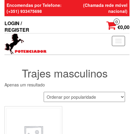
Skip
Encomendas por Telefone:
(Chamada rede móvel
to
(+351) 933475698
nacional)
the
content
0
LOGIN /
€0,00
REGISTER
Toggle
navigati
Trajes masculinos
Apenas um resultado