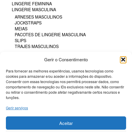
LINGERIE FEMININA
LINGERIE MASCULINA
ARNESES MASCULINOS
JOCKSTRAPS
MEIAS
PACOTES DE LINGERIE MASCULINA
SLIPS
TRAJES MASCULINOS
PHARMA
Gerir o Consentimento
POTENCIADORES
PRESERVATIVOS
Para fornecer as melhores experiências, usamos tecnologias como
SM & BONDAGE
cookies para armazenar e/ou aceder a informações do dispositivo.
Consentir com essas tecnologias nos permitirá processar dados, como
FILTRAR POR PREÇO
comportamento de navegação ou IDs exclusivos neste site. Não consentir
ou retirar o consentimento pode afetar negativamante certos recursos e
funções.
Pr
Pr
Preço:
€20
—
€30
Filtrar
Gerir serviços
mí
má
Termos e Condições
Aceitar
Politica de Cookies