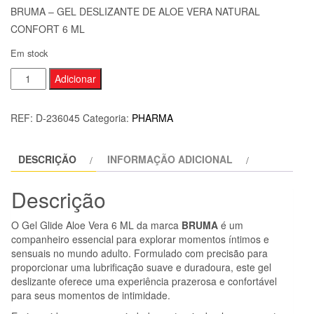
BRUMA – GEL DESLIZANTE DE ALOE VERA NATURAL
CONFORT 6 ML
Em stock
Quantidade
Adicionar
de
BRUMA
REF:
D-236045
Categoria:
PHARMA
-
GEL
DESCRIÇÃO
INFORMAÇÃO ADICIONAL
DESLIZANTE
DE
Descrição
ALOE
VERA
O Gel Glide Aloe Vera 6 ML da marca
BRUMA
é um
NATURAL
companheiro essencial para explorar momentos íntimos e
CONFORT
sensuais no mundo adulto. Formulado com precisão para
proporcionar uma lubrificação suave e duradoura, este gel
6
deslizante oferece uma experiência prazerosa e confortável
ML
para seus momentos de intimidade.