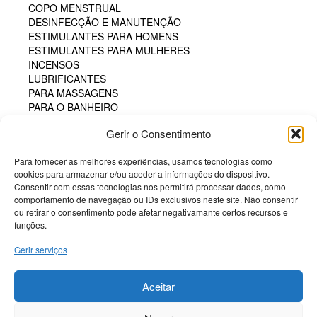
COPO MENSTRUAL
DESINFECÇÃO E MANUTENÇÃO
ESTIMULANTES PARA HOMENS
ESTIMULANTES PARA MULHERES
INCENSOS
LUBRIFICANTES
PARA MASSAGENS
PARA O BANHEIRO
PARA SEXO ORAL
Gerir o Consentimento
PERFUMES
PÓS COMESTÍVEIS
Para fornecer as melhores experiências, usamos tecnologias como
TAMPÃO HIGIÊNICO
cookies para armazenar e/ou aceder a informações do dispositivo.
TINTA CORPORAL COMESTÍVEL
Consentir com essas tecnologias nos permitirá processar dados, como
POTENCIADORES
comportamento de navegação ou IDs exclusivos neste site. Não consentir
PRESERVATIVOS
ou retirar o consentimento pode afetar negativamante certos recursos e
SM & BONDAGE
funções.
Gerir serviços
Termos e Condições
Politica de Cookies
Aceitar
Sobre a Potenciador