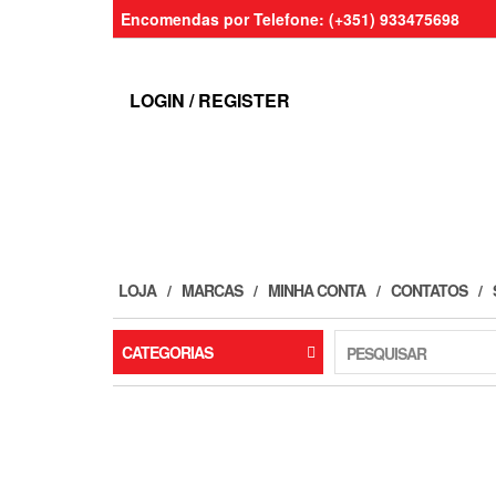
Skip
Encomendas por Telefone: (+351) 933475698
to
the
content
LOGIN / REGISTER
LOJA
MARCAS
MINHA CONTA
CONTATOS
CATEGORIAS
PESQUISAR