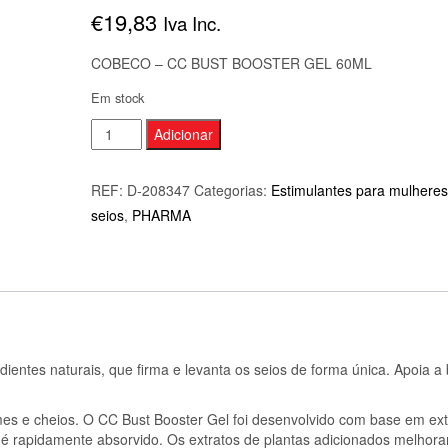
€
19,83
Iva Inc.
COBECO – CC BUST BOOSTER GEL 60ML
Em stock
Quantidade
Adicionar
de
COBECO
REF:
D-208347
Categorias:
Estimulantes para mulheres
-
seios
,
PHARMA
CC
BUST
BOOSTER
GEL
60ML
dientes naturais, que firma e levanta os seios de forma única. Apoia a
mes e cheios. O CC Bust Booster Gel foi desenvolvido com base em ext
é rapidamente absorvido. Os extratos de plantas adicionados melhor