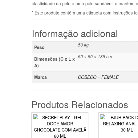
elasticidade da pele e uma pele saudável, e mantém o
* Este produto contém uma etiqueta com instruções forn
Informação adicional
50 kg
Peso
50 × 50 × 135 cm
Dimensões (C x L x
A)
Marca
COBECO – FEMALE
Produtos Relacionados