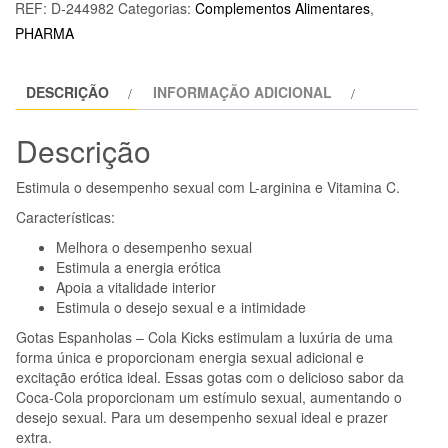
REF:
D-244982
Categorias:
Complementos Alimentares
,
-
PHARMA
SPANISH
DROPS
DESCRIÇÃO
INFORMAÇÃO ADICIONAL
COLA
KICKS
Descrição
15
ML
Estimula o desempenho sexual com L-arginina e Vitamina C.
Características:
Melhora o desempenho sexual
Estimula a energia erótica
Apoia a vitalidade interior
Estimula o desejo sexual e a intimidade
Gotas Espanholas – Cola Kicks estimulam a luxúria de uma
forma única e proporcionam energia sexual adicional e
excitação erótica ideal. Essas gotas com o delicioso sabor da
Coca-Cola proporcionam um estímulo sexual, aumentando o
desejo sexual. Para um desempenho sexual ideal e prazer
extra.