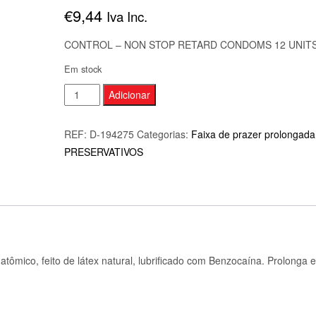
€
9,44
Iva Inc.
CONTROL – NON STOP RETARD CONDOMS 12 UNIT
Em stock
Quantidade
Adicionar
de
CONTROL
REF:
D-194275
Categorias:
Faixa de prazer prolongada
-
PRESERVATIVOS
NON
STOP
RETARD
CONDOMS
12
UNITS
natômico, feito de látex natural, lubrificado com Benzocaína. Prolonga e