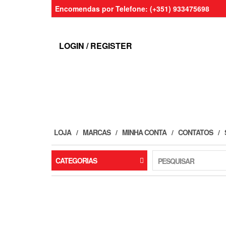
Skip
Encomendas por Telefone: (+351) 933475698
to
the
content
LOGIN / REGISTER
LOJA
MARCAS
MINHA CONTA
CONTATOS
CATEGORIAS
PESQUISAR