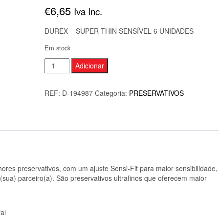
€
6,65
Iva Inc.
DUREX – SUPER THIN SENSÍVEL 6 UNIDADES
Em stock
Quantidade
Adicionar
de
DUREX
REF:
D-194987
Categoria:
PRESERVATIVOS
-
SUPER
THIN
SENSÍVEL
6
UNIDADES
ores preservativos, com um ajuste Sensi-Fit para maior sensibilidade,
(sua) parceiro(a). São preservativos ultrafinos que oferecem maior
al