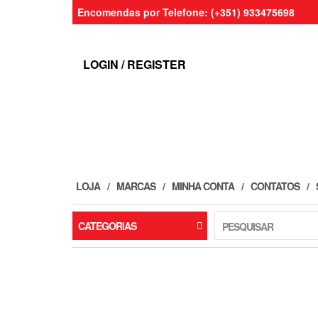
Skip
Encomendas por Telefone: (+351) 933475698
to
the
content
LOGIN / REGISTER
LOJA
MARCAS
MINHA CONTA
CONTATOS
CATEGORIAS
PESQUISAR