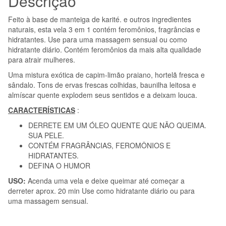
Descrição
MASSAGEM
Feito à base de manteiga de karité. e outros ingredientes
ROMÂNTICA
naturais, esta vela 3 em 1 contém feromônios, fragrâncias e
PARA
hidratantes. Use para uma massagem sensual ou como
hidratante diário. Contém feromônios da mais alta qualidade
HOMEM
para atrair mulheres.
150
Uma mistura exótica de capim-limão praiano, hortelã fresca e
ML
sândalo. Tons de ervas frescas colhidas, baunilha leitosa e
almíscar quente explodem seus sentidos e a deixam louca.
CARACTERÍSTICAS
:
DERRETE EM UM ÓLEO QUENTE QUE NÃO QUEIMA.
SUA PELE.
CONTÉM FRAGRÂNCIAS, FEROMÔNIOS E
HIDRATANTES.
DEFINA O HUMOR
USO:
Acenda uma vela e deixe queimar até começar a
derreter aprox. 20 min Use como hidratante diário ou para
uma massagem sensual.