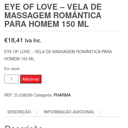
EYE OF LOVE – VELA DE
MASSAGEM ROMÂNTICA
PARA HOMEM 150 ML
€
18,41
Iva Inc.
EYE OF LOVE – VELA DE MASSAGEM ROMÂNTICA PARA
HOMEM 150 ML
Em stock
Quantidade
Adicionar
de
EYE
REF:
D-238299
Categoria:
PHARMA
OF
LOVE
DESCRIÇÃO
INFORMAÇÃO ADICIONAL
-
VELA
DE