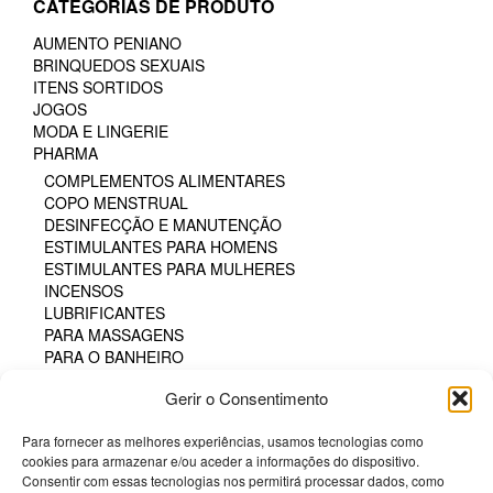
CATEGORIAS DE PRODUTO
AUMENTO PENIANO
BRINQUEDOS SEXUAIS
ITENS SORTIDOS
JOGOS
MODA E LINGERIE
PHARMA
COMPLEMENTOS ALIMENTARES
COPO MENSTRUAL
DESINFECÇÃO E MANUTENÇÃO
ESTIMULANTES PARA HOMENS
ESTIMULANTES PARA MULHERES
INCENSOS
LUBRIFICANTES
PARA MASSAGENS
PARA O BANHEIRO
PARA SEXO ORAL
Gerir o Consentimento
PERFUMES
PÓS COMESTÍVEIS
Para fornecer as melhores experiências, usamos tecnologias como
TAMPÃO HIGIÊNICO
cookies para armazenar e/ou aceder a informações do dispositivo.
TINTA CORPORAL COMESTÍVEL
Consentir com essas tecnologias nos permitirá processar dados, como