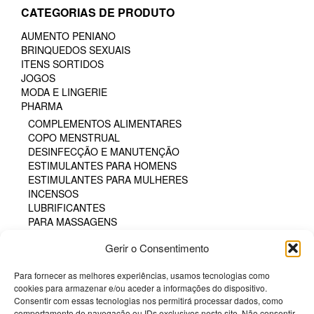
CATEGORIAS DE PRODUTO
AUMENTO PENIANO
BRINQUEDOS SEXUAIS
ITENS SORTIDOS
JOGOS
MODA E LINGERIE
PHARMA
COMPLEMENTOS ALIMENTARES
COPO MENSTRUAL
DESINFECÇÃO E MANUTENÇÃO
ESTIMULANTES PARA HOMENS
ESTIMULANTES PARA MULHERES
INCENSOS
LUBRIFICANTES
PARA MASSAGENS
PARA O BANHEIRO
Gerir o Consentimento
PARA SEXO ORAL
PERFUMES
Para fornecer as melhores experiências, usamos tecnologias como
PÓS COMESTÍVEIS
cookies para armazenar e/ou aceder a informações do dispositivo.
TAMPÃO HIGIÊNICO
Consentir com essas tecnologias nos permitirá processar dados, como
TINTA CORPORAL COMESTÍVEL
comportamento de navegação ou IDs exclusivos neste site. Não consentir