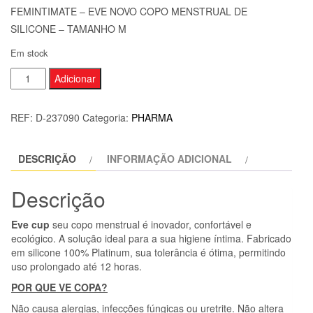
FEMINTIMATE – EVE NOVO COPO MENSTRUAL DE
SILICONE – TAMANHO M
Em stock
Quantidade
Adicionar
de
FEMINTIMATE
REF:
D-237090
Categoria:
PHARMA
-
EVE
DESCRIÇÃO
INFORMAÇÃO ADICIONAL
NOVO
COPO
Descrição
MENSTRUAL
DE
Eve cup
seu copo menstrual é inovador, confortável e
SILICONE
ecológico. A solução ideal para a sua higiene íntima. Fabricado
-
em silicone 100% Platinum, sua tolerância é ótima, permitindo
uso prolongado até 12 horas.
TAMANHO
M
POR QUE VE COPA?
Não causa alergias, infecções fúngicas ou uretrite. Não altera