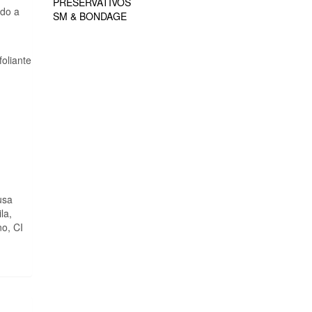
PRESERVATIVOS
ndo a
SM & BONDAGE
oliante
usa
la,
no, CI