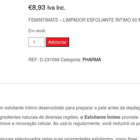
€
8,93
Iva Inc.
FEMINTIMATE – LIMPADOR ESFOLIANTE ÍNTIMO 50 
Em stock
Quantidade
Adicionar
de
FEMINTIMATE
REF:
D-237099
Categoria:
PHARMA
-
LIMPADOR
ESFOLIANTE
ÍNTIMO
50
ML
m esfoliante íntimo desenvolvido para preparar a pele antes da depila
edientes naturais de diversas regiões,
o Esfoliante Íntimo
promete
omove a renovação celular. Ao usá-lo regularmente, você reduzirá os p
aturais selecionados pelas suas propriedades esfoliantes, como finas