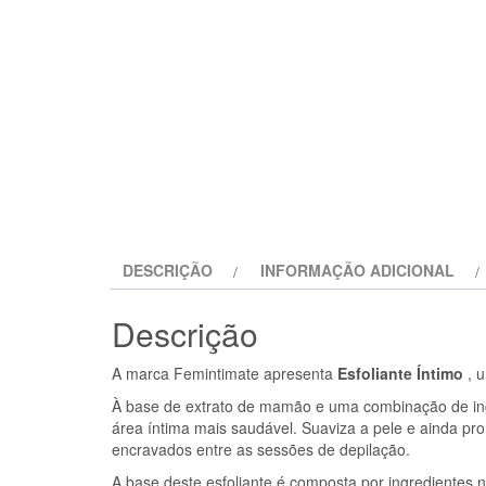
DESCRIÇÃO
INFORMAÇÃO ADICIONAL
Descrição
A marca Femintimate apresenta
Esfoliante Íntimo
, u
À base de extrato de mamão e uma combinação de ingr
área íntima mais saudável. Suaviza a pele e ainda pr
encravados entre as sessões de depilação.
A base deste esfoliante é composta por ingredientes n