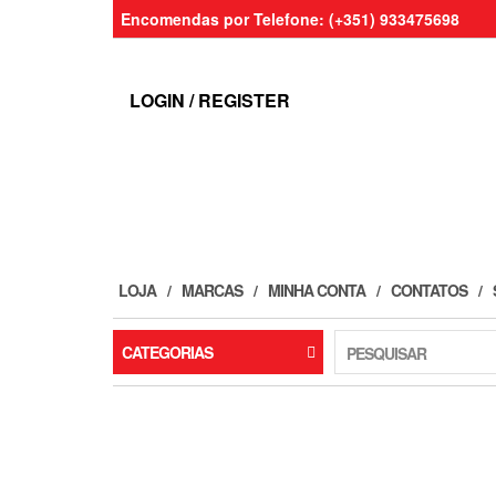
Skip
Encomendas por Telefone: (+351) 933475698
to
the
content
LOGIN / REGISTER
LOJA
MARCAS
MINHA CONTA
CONTATOS
CATEGORIAS
PESQUISAR