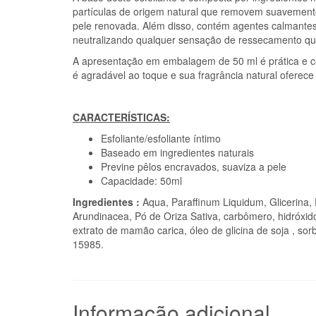
partículas de origem natural que removem suavemente
pele renovada. Além disso, contém agentes calmantes 
neutralizando qualquer sensação de ressecamento que
A apresentação em embalagem de 50 ml é prática e cóm
é agradável ao toque e sua fragrância natural oferece
CARACTERÍSTICAS:
Esfoliante/esfoliante íntimo
Baseado em ingredientes naturais
Previne pêlos encravados, suaviza a pele
Capacidade: 50ml
Ingredientes
:
Aqua, Paraffinum Liquidum, Glicerina, P
Arundinacea, Pó de Oriza Sativa, carbômero, hidróxido d
extrato de mamão carica, óleo de glicina de soja , sorb
15985.
Informação adicional