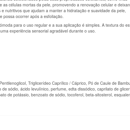
 as células mortas da pele, promovendo a renovação celular e deixa
e nutritivos que ajudam a manter a hidratação e suavidade da pele,
 possa ocorrer após a esfoliação.
oda para o uso regular e a sua aplicação é simples. A textura do esf
 uma experiência sensorial agradável durante o uso.
entilenoglicol, Triglicerídeo Caprílico / Cáprico, Pó de Caule de Bamb
e sódio, ácido levulínico, perfume, edta dissódico, caprilato de gliceri
ato de potássio, benzoato de sódio, tocoferol, beta-sitosterol, esquale