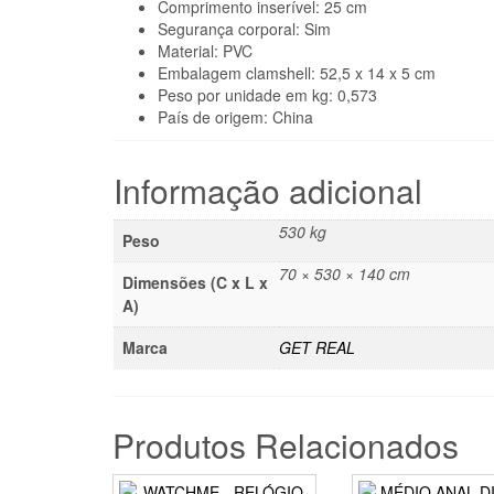
Comprimento inserível: 25 cm
Segurança corporal: Sim
Material: PVC
Embalagem clamshell: 52,5 x 14 x 5 cm
Peso por unidade em kg: 0,573
País de origem: China
Informação adicional
530 kg
Peso
70 × 530 × 140 cm
Dimensões (C x L x
A)
Marca
GET REAL
Produtos Relacionados