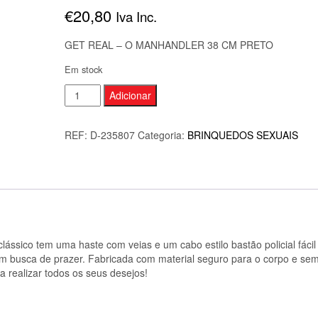
€
20,80
Iva Inc.
GET REAL – O MANHANDLER 38 CM PRETO
Em stock
Quantidade
Adicionar
de
GET
REF:
D-235807
Categoria:
BRINQUEDOS SEXUAIS
REAL
-
O
MANHANDLER
38
CM
clássico tem uma haste com veias e um cabo estilo bastão policial fácil
PRETO
em busca de prazer. Fabricada com material seguro para o corpo e se
ra realizar todos os seus desejos!