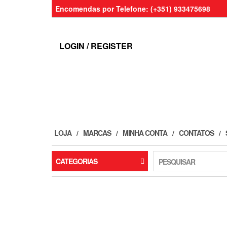
Skip
Encomendas por Telefone: (+351) 933475698
to
the
content
LOGIN / REGISTER
LOJA
MARCAS
MINHA CONTA
CONTATOS
CATEGORIAS
PESQUISAR