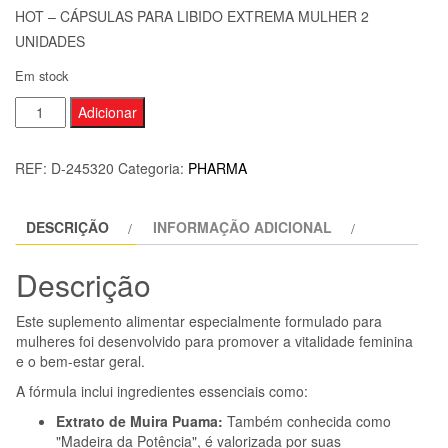
HOT – CÁPSULAS PARA LIBIDO EXTREMA MULHER 2
UNIDADES
Em stock
Quantidade
Adicionar
de
HOT
REF:
D-245320
Categoria:
PHARMA
-
CÁPSULAS
DESCRIÇÃO
INFORMAÇÃO ADICIONAL
PARA
LIBIDO
Descrição
EXTREMA
MULHER
Este suplemento alimentar especialmente formulado para
2
mulheres foi desenvolvido para promover a vitalidade feminina
UNIDADES
e o bem-estar geral.
A fórmula inclui ingredientes essenciais como:
Extrato de Muira Puama:
Também conhecida como
"Madeira da Potência", é valorizada por suas