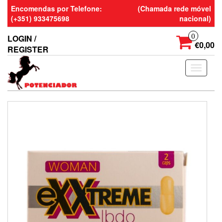
Skip
Encomendas por Telefone:
(Chamada rede móvel
to
(+351) 933475698
nacional)
the
content
0
LOGIN /
€0,00
REGISTER
Toggle
navigati