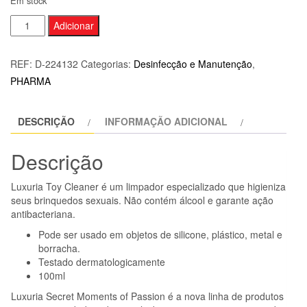
Em stock
Quantidade
Adicionar
de
INTIMATELINE
REF:
D-224132
Categorias:
Desinfecção e Manutenção
,
LUXURIA
PHARMA
-
SECRET
DESCRIÇÃO
INFORMAÇÃO ADICIONAL
MOMENTS
OF
Descrição
PASION
TOY
Luxuria Toy Cleaner é um limpador especializado que higieniza
CLEANER
seus brinquedos sexuais. Não contém álcool e garante ação
100
antibacteriana.
ML
Pode ser usado em objetos de silicone, plástico, metal e
borracha.
Testado dermatologicamente
100ml
Luxuria Secret Moments of Passion é a nova linha de produtos