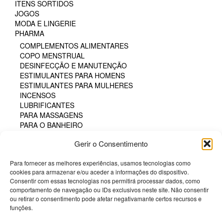
ITENS SORTIDOS
JOGOS
MODA E LINGERIE
PHARMA
COMPLEMENTOS ALIMENTARES
COPO MENSTRUAL
DESINFECÇÃO E MANUTENÇÃO
ESTIMULANTES PARA HOMENS
ESTIMULANTES PARA MULHERES
INCENSOS
LUBRIFICANTES
PARA MASSAGENS
PARA O BANHEIRO
PARA SEXO ORAL
Gerir o Consentimento
PERFUMES
PÓS COMESTÍVEIS
Para fornecer as melhores experiências, usamos tecnologias como
TAMPÃO HIGIÊNICO
cookies para armazenar e/ou aceder a informações do dispositivo.
TINTA CORPORAL COMESTÍVEL
Consentir com essas tecnologias nos permitirá processar dados, como
POTENCIADORES
comportamento de navegação ou IDs exclusivos neste site. Não consentir
PRESERVATIVOS
ou retirar o consentimento pode afetar negativamante certos recursos e
SM & BONDAGE
funções.