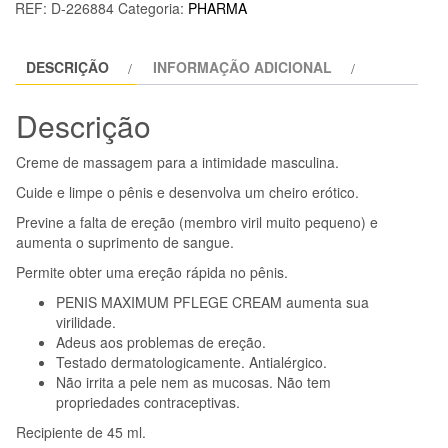
REF:
D-226884
Categoria:
PHARMA
-
PENIS
DESCRIÇÃO
INFORMAÇÃO ADICIONAL
MAXIMUM
PFLEGE
Descrição
CREME
Creme de massagem para a intimidade masculina.
Cuide e limpe o pênis e desenvolva um cheiro erótico.
Previne a falta de ereção (membro viril muito pequeno) e
aumenta o suprimento de sangue.
Permite obter uma ereção rápida no pênis.
PENIS MAXIMUM PFLEGE CREAM aumenta sua
virilidade.
Adeus aos problemas de ereção.
Testado dermatologicamente. Antialérgico.
Não irrita a pele nem as mucosas. Não tem
propriedades contraceptivas.
Recipiente de 45 ml.