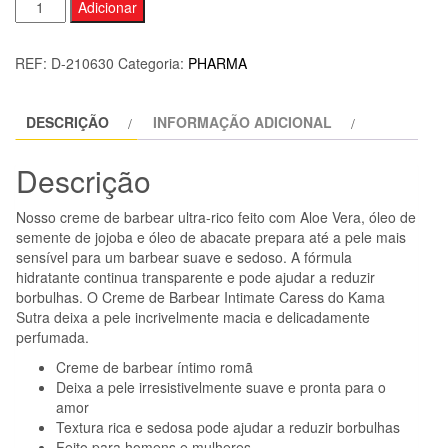
Quantidade
Adicionar
de
KAMASUTRA
REF:
D-210630
Categoria:
PHARMA
-
CREME
DESCRIÇÃO
INFORMAÇÃO ADICIONAL
DE
BARBEAR
Descrição
FEMININO
ROM
Nosso creme de barbear ultra-rico feito com Aloe Vera, óleo de
250
semente de jojoba e óleo de abacate prepara até a pele mais
ML
sensível para um barbear suave e sedoso. A fórmula
hidratante continua transparente e pode ajudar a reduzir
borbulhas. O Creme de Barbear Intimate Caress do Kama
Sutra deixa a pele incrivelmente macia e delicadamente
perfumada.
Creme de barbear íntimo romã
Deixa a pele irresistivelmente suave e pronta para o
amor
Textura rica e sedosa pode ajudar a reduzir borbulhas
Feito para homens e mulheres