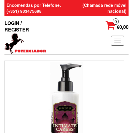
Skip
Encomendas por Telefone:
(Chamada rede móvel
to
(+351) 933475698
nacional)
the
content
0
LOGIN /
€0,00
REGISTER
Toggle
navigati