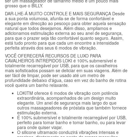
ser um massageador de tamanho médio e um pouco mais
grosso que o BILLY.
DAR-LHE-Á MUITO CONTROLE E MAIS SEGURANÇA Desde
a sua ponta volumosa, afunila-se de forma confortável e
elegante em direcção ao pescoço para obter aquela sensação
natural que todos desejamos. Além disso, ampliamos e
adicionamos estimulação externa ao seu anel de segurança,
para que o prazer seja tão confortável quanto seguro. Assim,
está tudo pronto para que cada um encontre a intensidade
perfeita através dos seus 6 modos de vibração.
VOCÊ OFERECERÁ RECURSOS DE LUXO PARA
CAVALHEIROS INTREPIDOS LOKI é 100% submersível e
totalmente recarregável por USB, para que os cavalheiros
mais sofisticados possam se deliciar em suas viagens. Além de
ser fácil de limpar, pode ser usado até um metro de
profundidade debaixo d'água, caso em vez do banho de rotina
você queira um banho relaxante.
LOKITM oferece 6 modos de vibração com potência
extraordinária, acompanhados de um design muito
elegante. Um anel de segurança mais largo do que
outros massageadores de próstata que também fornece
estimulação externa.
É 100% submersível e totalmente recarregável por USB,
perfeito para tomar banho e tomar banho, ou para levar
para onde quiser viajar.
O silicone ultramacio conduzirá vibrações intensas e