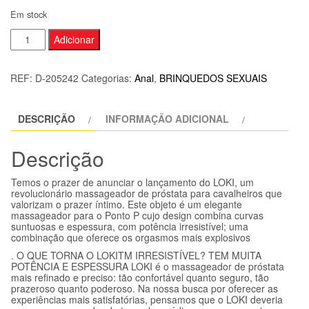
Em stock
Quantidade
Adicionar
de
LELO
REF:
D-205242
Categorias:
Anal
,
BRINQUEDOS SEXUAIS
-
VIBRADOR
DESCRIÇÃO
INFORMAÇÃO ADICIONAL
PROSTTICO
LOKI
Descrição
PRETO
Temos o prazer de anunciar o lançamento do LOKI, um
revolucionário massageador de próstata para cavalheiros que
valorizam o prazer íntimo. Este objeto é um elegante
massageador para o Ponto P cujo design combina curvas
suntuosas e espessura, com potência irresistível; uma
combinação que oferece os orgasmos mais explosivos
. O QUE TORNA O LOKITM IRRESISTÍVEL? TEM MUITA
POTÊNCIA E ESPESSURA LOKI é o massageador de próstata
mais refinado e preciso: tão confortável quanto seguro, tão
prazeroso quanto poderoso. Na nossa busca por oferecer as
experiências mais satisfatórias, pensamos que o LOKI deveria