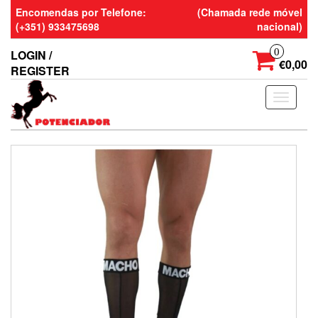
Skip
Encomendas por Telefone:
(Chamada rede móvel
to
(+351) 933475698
nacional)
the
content
0
LOGIN /
€0,00
REGISTER
Toggle
navigati