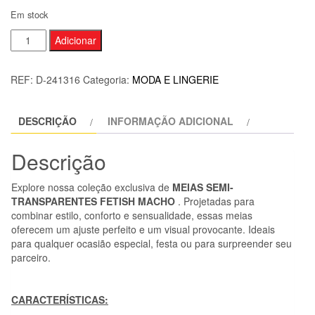
Em stock
Quantidade
Adicionar
de
MACHO
REF:
D-241316
Categoria:
MODA E LINGERIE
-
MEIAS
DESCRIÇÃO
INFORMAÇÃO ADICIONAL
FINAS
TAMANHO
Descrição
ÚNICO
PRETO
Explore nossa coleção exclusiva de
MEIAS SEMI-
TRANSPARENTES FETISH MACHO
. Projetadas para
combinar estilo, conforto e sensualidade, essas meias
oferecem um ajuste perfeito e um visual provocante. Ideais
para qualquer ocasião especial, festa ou para surpreender seu
parceiro.
CARACTERÍSTICAS: