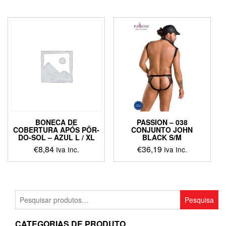
product
has
has
multiple
multiple
variants.
variants.
The
The
options
options
may
may
be
be
chosen
chosen
on
on
the
the
product
product
page
BONECA DE
PASSION – 038
page
COBERTURA APÓS PÔR-
CONJUNTO JOHN
DO-SOL – AZUL L / XL
BLACK S/M
€
8,84
€
36,19
Iva Inc.
Iva Inc.
This
This
product
product
has
has
multiple
multiple
Pesquisar
Pesquisa
variants.
variants.
por:
The
The
CATEGORIAS DE PRODUTO
options
options