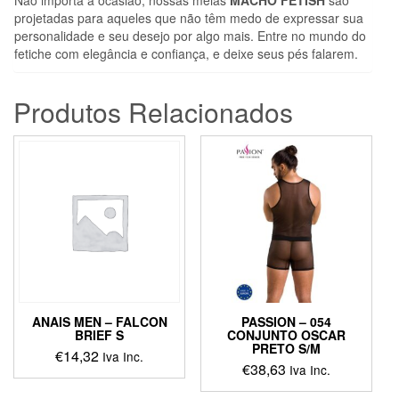
Não importa a ocasião, nossas meias
MACHO FETISH
são
projetadas para aqueles que não têm medo de expressar sua
personalidade e seu desejo por algo mais. Entre no mundo do
fetiche com elegância e confiança, e deixe seus pés falarem.
Produtos Relacionados
ANAIS MEN – FALCON
PASSION – 054
BRIEF S
CONJUNTO OSCAR
PRETO S/M
€
14,32
Iva Inc.
€
38,63
Iva Inc.
This
This
product