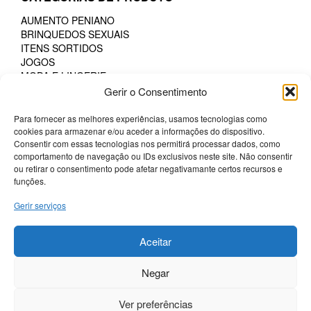
may
may
AUMENTO PENIANO
be
be
BRINQUEDOS SEXUAIS
chosen
chosen
ITENS SORTIDOS
on
on
JOGOS
the
the
MODA E LINGERIE
product
product
Gerir o Consentimento
LINGERIE COMESTÍVEL
page
page
LINGERIE FEMININA
Para fornecer as melhores experiências, usamos tecnologias como
LINGERIE MASCULINA
cookies para armazenar e/ou aceder a informações do dispositivo.
PHARMA
Consentir com essas tecnologias nos permitirá processar dados, como
POTENCIADORES
comportamento de navegação ou IDs exclusivos neste site. Não consentir
PRESERVATIVOS
ou retirar o consentimento pode afetar negativamante certos recursos e
SM & BONDAGE
funções.
Gerir serviços
Termos e Condições
Politica de Cookies
Aceitar
Sobre a Potenciador
Negar
Livro de Reclamações
Livre resolução
Ver preferências