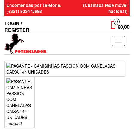
Skip
Encomendas por Telefone:
(Chamada rede móvel
to
(+351) 933475698
nacional)
the
content
0
LOGIN /
€0,00
REGISTER
Toggle
navigati