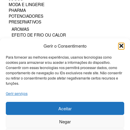
MODA E LINGERIE
PHARMA
POTENCIADORES
PRESERVATIVOS
AROMAS
EFEITO DE FRIO OU CALOR
FAIXA DE PRAZER PROLONGADA
Gerir o Consentimento
GAMA NATURAL
PARA MULHERES
Para fornecer as melhores experiências, usamos tecnologias como
PROTEÇÃO SEXUAL ORAL
cookies para armazenar e/ou aceder a informações do dispositivo.
SEM LÁTEX
Consentir com essas tecnologias nos permitirá processar dados, como
TODOS OS TAMANHOS
comportamento de navegação ou IDs exclusivos neste site. Não consentir
TODOS OS TAMANHOS DE CAIXA
ou retirar o consentimento pode afetar negativamante certos recursos e
SM & BONDAGE
funções.
Gerir serviços
Termos e Condições
Politica de Cookies
Aceitar
Sobre a Potenciador
Negar
Livro de Reclamações
Livre resolução