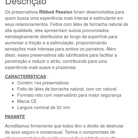
Descrição
CAIXA
Os preservativos
Ribbed Passion
foram desenvolvidos para
144
quem busca uma experiência mais intensa e estimulante em
UNIDADES
seus relacionamentos. Feitos com látex de borracha natural de
alta qualidade, eles apresentam sulcos pronunciados
estrategicamente distribuídos ao longo da superfície para
aumentar a fricção e a estimulação, proporcionando
sensações mais intensas para ambos os parceiros. Além
disso, esses preservativos são lubrificados para facilitar a
penetração e reduzir o atrito, contribuindo para uma
experiência mais suave e prazerosa.
CARACTERÍSTICAS
:
Contém 144 preservativos
Feito de látex de borracha natural, com cor natural
Formato reto com reservatório para maior segurança
Marca CE
Largura nominal de 52 mm
PASANTE
Acreditamos firmemente que todos têm o direito de desfrutar
de sexo seguro e consensual. Temos o compromisso de
oferecer produtos de saúde sexual de qualidade que não