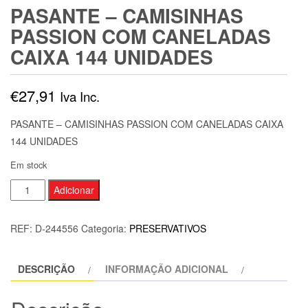
PASANTE – CAMISINHAS
PASSION COM CANELADAS
CAIXA 144 UNIDADES
€
27,91
Iva Inc.
PASANTE – CAMISINHAS PASSION COM CANELADAS CAIXA
144 UNIDADES
Em stock
Quantidade
Adicionar
de
PASANTE
REF:
D-244556
Categoria:
PRESERVATIVOS
-
CAMISINHAS
DESCRIÇÃO
INFORMAÇÃO ADICIONAL
PASSION
COM
CANELADAS