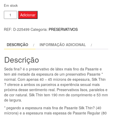
Em stock
Quantidade
Adicionar
de
PASANTE
REF:
D-225499
Categoria:
PRESERVATIVOS
-
DE
DESCRIÇÃO
INFORMAÇÃO ADICIONAL
SEDA
MS
Descrição
FINE
12
Seda fina? é o preservativo de látex mais fino da Pasante e
UNIDADES
tem até metade da espessura de um preservativo Pasante *
normal. Com apenas 40 – 45 mícrons de espessura, Silk Thin
? oferece a ambos os parceiros a experiência sexual mais
próxima desse sentimento real. Preservativos lisos, paralelos e
de cor natural. Silk Thin tem 190 mm de comprimento e 53 mm
de largura.
* pegando a espessura mais fina de Pasante Silk Thin? (40
mícrons) e a espessura mais espessa de Pasante Regular (80