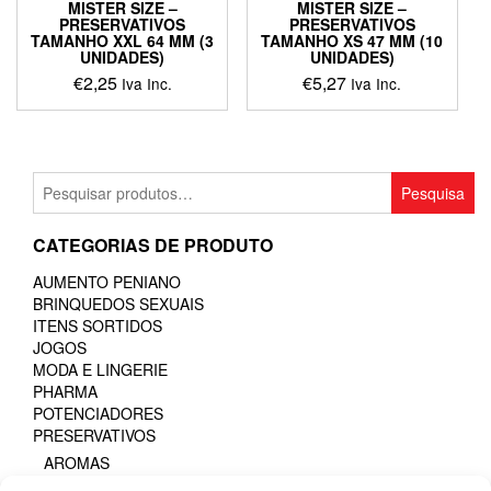
MISTER SIZE –
MISTER SIZE –
PRESERVATIVOS
PRESERVATIVOS
TAMANHO XXL 64 MM (3
TAMANHO XS 47 MM (10
UNIDADES)
UNIDADES)
€
2,25
€
5,27
Iva Inc.
Iva Inc.
This
product
has
multiple
Pesquisar
Pesquisa
variants.
por:
The
CATEGORIAS DE PRODUTO
options
may
AUMENTO PENIANO
be
BRINQUEDOS SEXUAIS
chosen
ITENS SORTIDOS
on
JOGOS
the
MODA E LINGERIE
product
PHARMA
page
POTENCIADORES
PRESERVATIVOS
AROMAS
EFEITO DE FRIO OU CALOR