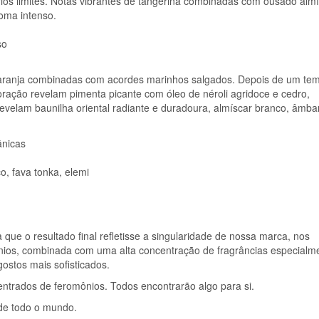
os limites. Notas vibrantes de tangerina combinadas com ousado almí
ML
oma intenso.
so
 laranja combinadas com acordes marinhos salgados. Depois de um te
ração revelam pimenta picante com óleo de néroli agridoce e cedro,
evelam baunilha oriental radiante e duradoura, almíscar branco, âmba
ânicas
o, fava tonka, elemi
 que o resultado final refletisse a singularidade de nossa marca, nos
nios, combinada com uma alta concentração de fragrâncias especialm
gostos mais sofisticados.
trados de feromônios. Todos encontrarão algo para si.
de todo o mundo.