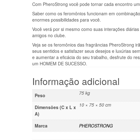
Com PheroStrong você pode tornar cada encontro um s
Saber como os feromônios funcionam em combinação 
enormes possibilidades para você.
Você verá por si mesmo como suas interações diárias
amigos no clube.
Veja se os feromônios das fragrâncias PheroStrong irã
seus sentidos e satisfazer seus desejos e luxúrias se
e aumentar a eficácia do seu trabalho, desfrute do re
um HOMEM DE SUCESSO.
Informação adicional
75 kg
Peso
10 × 75 × 50 cm
Dimensões (C x L x
A)
Marca
PHEROSTRONG