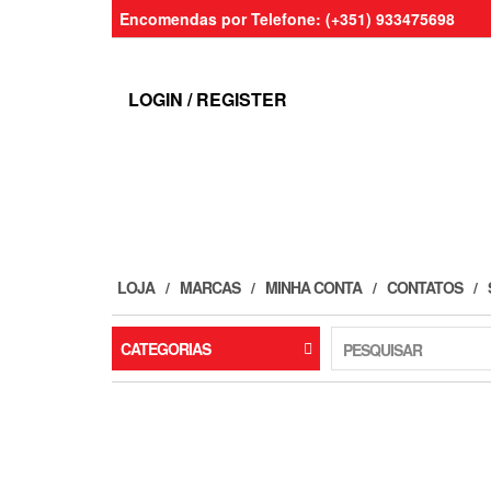
Skip
Encomendas por Telefone: (+351) 933475698
to
the
content
LOGIN / REGISTER
LOJA
MARCAS
MINHA CONTA
CONTATOS
CATEGORIAS
PESQUISAR