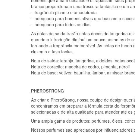
homens que amam desafios e ultrapassam seus própri
branco proporcionam uma frescura fantástica e um ar
– fragrância picante e amadeirada
– adequado para homens ativos que buscam o suces
– adequado para todos os dias
As notas de saída trarão notas doces de tangerina e
quando a introdução diminui um pouco, as notas de co
tornando a fragrância memorável. As notas de fundo r
cinzento e fava tonka.
Nota de saída: laranja, tangerina, aldeídos, notas oce
Nota de coração: madeira de cedro, pimenta, néroli
Nota de base: vetiver, baunilha, âmbar, almíscar branc
PHEROSTRONG
Ao criar o PheroStrong, nossa equipe de design queria
concentramos em preparar a fórmula certa de feromô
selecionadas e de alta qualidade para atender até os 
Uma ampla gama de produtos: perfumes, óleos, concen
Nossos perfumes são apreciados por influenciadores 