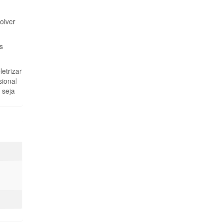
olver
s
etrizar
sional
 seja