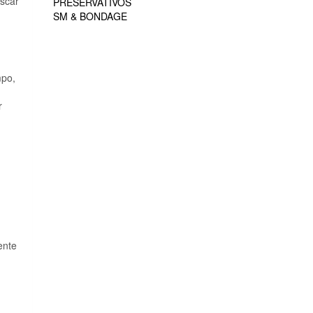
scar
PRESERVATIVOS
SM & BONDAGE
mpo,
r
ente