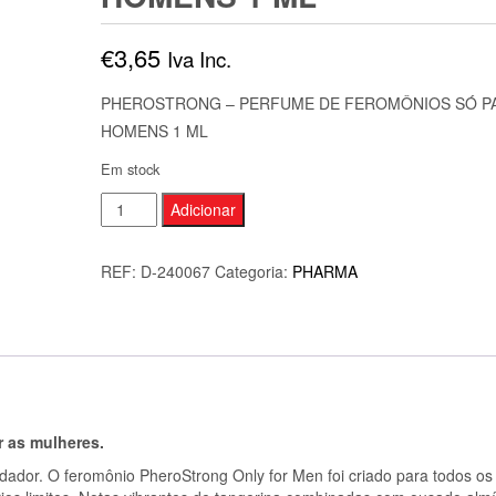
€
3,65
Iva Inc.
PHEROSTRONG – PERFUME DE FEROMÔNIOS SÓ P
HOMENS 1 ML
Em stock
Quantidade
Adicionar
de
PHEROSTRONG
REF:
D-240067
Categoria:
PHARMA
-
PERFUME
DE
FEROMÔNIOS
SÓ
PARA
 as mulheres.
HOMENS
dador. O feromônio PheroStrong Only for Men foi criado para todos os
1