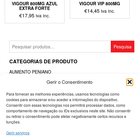
VIGOUR 800MG AZUL
VIGOUR VIP 800MG
EXTRA FORTE
€
14,45
Iva Inc.
€
17,95
Iva Inc.
Pesquisar
Pesquisa
por:
CATEGORIAS DE PRODUTO
AUMENTO PENIANO
BRINQUEDOS SEXUAIS
Gerir o Consentimento
ITENS SORTIDOS
JOGOS
Para fornecer as melhores experiências, usamos tecnologias como
MODA E LINGERIE
cookies para armazenar e/ou aceder a informações do dispositivo.
PHARMA
Consentir com essas tecnologias nos permitirá processar dados, como
POTENCIADORES
comportamento de navegação ou IDs exclusivos neste site. Não consentir
PRESERVATIVOS
ou retirar o consentimento pode afetar negativamante certos recursos e
SM & BONDAGE
funções.
Gerir serviços
Termos e Condições