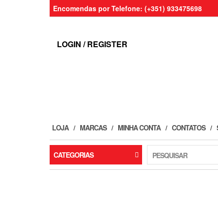
Skip
Encomendas por Telefone: (+351) 933475698
to
the
content
LOGIN / REGISTER
LOJA
MARCAS
MINHA CONTA
CONTATOS
CATEGORIAS
PESQUISAR