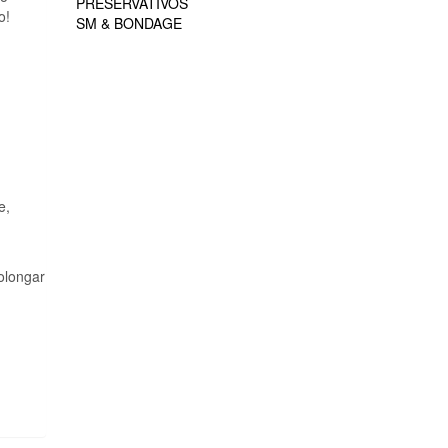
PRESERVATIVOS
o!
SM & BONDAGE
e,
olongar