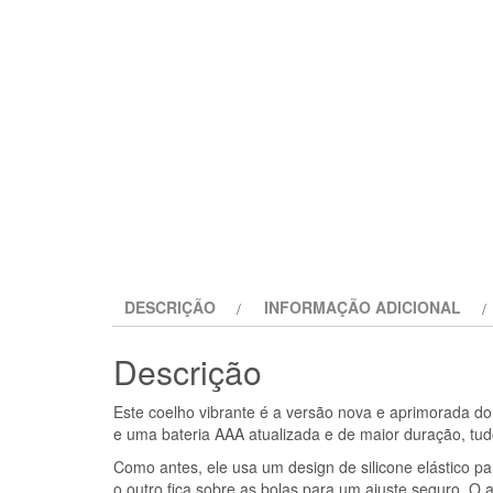
DESCRIÇÃO
INFORMAÇÃO ADICIONAL
Descrição
Este coelho vibrante é a versão nova e aprimorada do
e uma bateria AAA atualizada e de maior duração, t
Como antes, ele usa um design de silicone elástico p
o outro fica sobre as bolas para um ajuste seguro.
O a