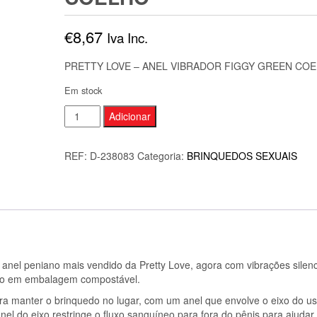
€
8,67
Iva Inc.
PRETTY LOVE – ANEL VIBRADOR FIGGY GREEN CO
Em stock
Quantidade
Adicionar
de
PRETTY
REF:
D-238083
Categoria:
BRINQUEDOS SEXUAIS
LOVE
-
ANEL
VIBRADOR
FIGGY
GREEN
 anel peniano mais vendido da Pretty Love, agora com vibrações silen
COELHO
udo em embalagem compostável.
ara manter o brinquedo no lugar, com um anel que envolve o eixo do us
nel do eixo restringe o fluxo sanguíneo para fora do pênis para ajudar