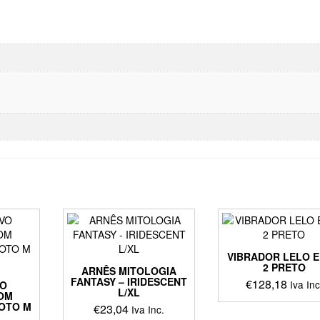
VIBRADOR LELO E
2 PRETO
ARNÊS MITOLOGIA
FANTASY – IRIDESCENT
€
128,18
Iva Inc
VO
L/XL
OM
OTO M
€
23,04
Iva Inc.