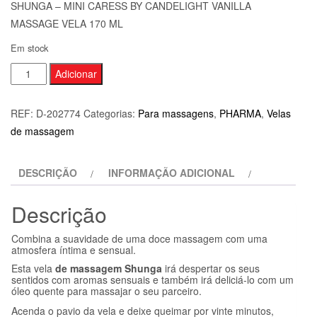
SHUNGA – MINI CARESS BY CANDELIGHT VANILLA
MASSAGE VELA 170 ML
Em stock
Quantidade
Adicionar
de
SHUNGA
REF:
D-202774
Categorias:
Para massagens
,
PHARMA
,
Velas
-
de massagem
MINI
CARESS
DESCRIÇÃO
INFORMAÇÃO ADICIONAL
BY
CANDELIGHT
Descrição
VANILLA
MASSAGE
Combina a suavidade de uma doce massagem com uma
VELA
atmosfera íntima e sensual.
170
Esta vela
de massagem Shunga
irá despertar os seus
sentidos com aromas sensuais e também irá deliciá-lo com um
ML
óleo quente para massajar o seu parceiro.
Acenda o pavio da vela e deixe queimar por vinte minutos,