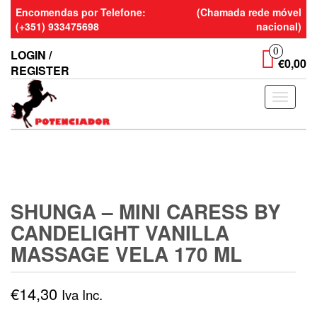
Skip
Encomendas por Telefone:
(Chamada rede móvel
to
(+351) 933475698
nacional)
the
content
0
LOGIN /
€0,00
REGISTER
Toggle
navigati
SHUNGA – MINI CARESS BY
CANDELIGHT VANILLA
MASSAGE VELA 170 ML
€
14,30
Iva Inc.