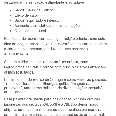
deixando uma sensação estimulante e agradável.
BAUNILHA
Sabor: Baunilha Fetiche
100
Efeito de calor
ML
Sabor requintado e intenso
Aumenta a sensibilidade e as sensações
Quantidade: 100ml
Fabricado de acordo com a antiga tradição oriental, com este
óleo de doçura absoluta, você deslizará fantasticamente sobre
o corpo do seu amante, produzindo uma sensação
AFRODISÍACA.
Shunga é líder mundial em cosmética erótica, seus
ingredientes naturais fundidos com princípios ativos alcançam
ótimos resultados.
Entrar no mundo erótico de Shunga é como viajar ao passado.
Traduzido literalmente, Shunga significa “imagem da
primavera”, uma forma delicada de dizer “relações sexuais”
entre pessoas.
Essa palavra era usada para designar as pinturas eróticas
japonesas dos séculos XVI, XVII e XVIII, tipo denominado
ukiyo-e, que nada mais eram do que trabalhos em madeira ou
pergaminho com cenas sensuais e episódios de amor carnal,