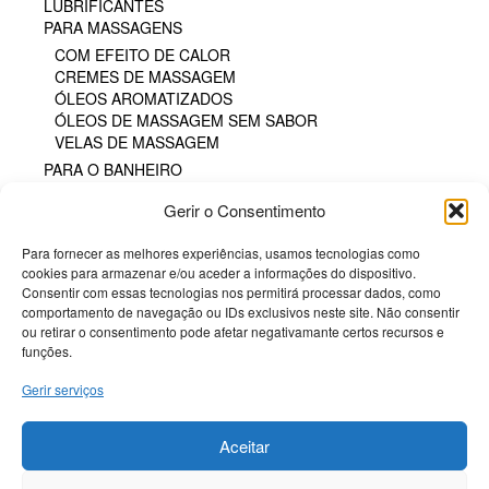
LUBRIFICANTES
PARA MASSAGENS
COM EFEITO DE CALOR
CREMES DE MASSAGEM
ÓLEOS AROMATIZADOS
ÓLEOS DE MASSAGEM SEM SABOR
VELAS DE MASSAGEM
PARA O BANHEIRO
PARA SEXO ORAL
Gerir o Consentimento
PERFUMES
PÓS COMESTÍVEIS
Para fornecer as melhores experiências, usamos tecnologias como
TAMPÃO HIGIÊNICO
cookies para armazenar e/ou aceder a informações do dispositivo.
TINTA CORPORAL COMESTÍVEL
Consentir com essas tecnologias nos permitirá processar dados, como
POTENCIADORES
comportamento de navegação ou IDs exclusivos neste site. Não consentir
PRESERVATIVOS
ou retirar o consentimento pode afetar negativamante certos recursos e
SM & BONDAGE
funções.
Gerir serviços
Termos e Condições
Politica de Cookies
Aceitar
Sobre a Potenciador