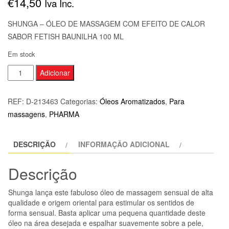
€
14,50
Iva Inc.
SHUNGA – ÓLEO DE MASSAGEM COM EFEITO DE CALOR
SABOR FETISH BAUNILHA 100 ML
Em stock
Quantidade
Adicionar
de
SHUNGA
REF:
D-213463
Categorias:
Óleos Aromatizados
,
Para
-
massagens
,
PHARMA
ÓLEO
DE
DESCRIÇÃO
INFORMAÇÃO ADICIONAL
MASSAGEM
COM
Descrição
EFEITO
DE
Shunga lança este fabuloso óleo de massagem sensual de alta
CALOR
qualidade e origem oriental para estimular os sentidos de
SABOR
forma sensual. Basta aplicar uma pequena quantidade deste
óleo na área desejada e espalhar suavemente sobre a pele,
FETISH