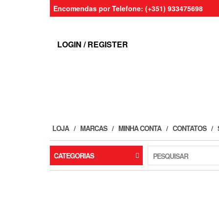
Skip
Encomendas por Telefone: (+351) 933475698
to
the
content
LOGIN / REGISTER
LOJA
MARCAS
MINHA CONTA
CONTATOS
CATEGORIAS
PESQUISAR