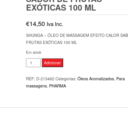
EXÓTICAS 100 ML
€
14,50
Iva Inc.
SHUNGA – ÓLEO DE MASSAGEM EFEITO CALOR SA
FRUTAS EXÓTICAS 100 ML
Em stock
Quantidade
Adicionar
de
SHUNGA
REF:
D-213462
Categorias:
Óleos Aromatizados
,
Para
-
massagens
,
PHARMA
ÓLEO
DE
MASSAGEM
EFEITO
CALOR
SABOR