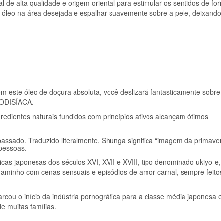
de alta qualidade e origem oriental para estimular os sentidos de fo
DE
 óleo na área desejada e espalhar suavemente sobre a pele, deixand
FRUTAS
EXÓTICAS
100
ML
om este óleo de doçura absoluta, você deslizará fantasticamente sobre
RODISÍACA.
redientes naturais fundidos com princípios ativos alcançam ótimos
assado. Traduzido literalmente, Shunga significa “imagem da primaver
 pessoas.
icas japonesas dos séculos XVI, XVII e XVIII, tipo denominado ukiyo-e
aminho com cenas sensuais e episódios de amor carnal, sempre feit
cou o início da indústria pornográfica para a classe média japonesa e
e muitas famílias.