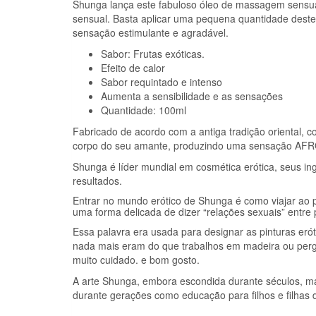
Shunga lança este fabuloso óleo de massagem sensual 
sensual. Basta aplicar uma pequena quantidade deste
sensação estimulante e agradável.
Sabor: Frutas exóticas.
Efeito de calor
Sabor requintado e intenso
Aumenta a sensibilidade e as sensações
Quantidade: 100ml
Fabricado de acordo com a antiga tradição oriental, c
corpo do seu amante, produzindo uma sensação AF
Shunga é líder mundial em cosmética erótica, seus ing
resultados.
Entrar no mundo erótico de Shunga é como viajar ao p
uma forma delicada de dizer “relações sexuais” entre
Essa palavra era usada para designar as pinturas erót
nada mais eram do que trabalhos em madeira ou perg
muito cuidado. e bom gosto.
A arte Shunga, embora escondida durante séculos, mar
durante gerações como educação para filhos e filhas d