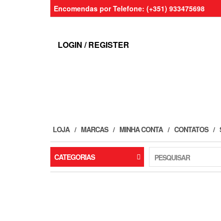
Skip
Encomendas por Telefone: (+351) 933475698
to
the
content
LOGIN / REGISTER
LOJA
MARCAS
MINHA CONTA
CONTATOS
CATEGORIAS
PESQUISAR