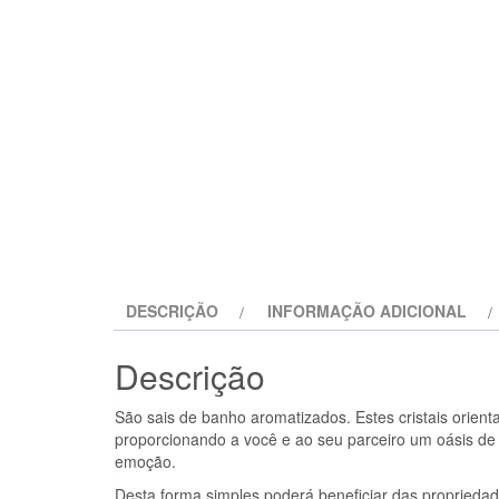
DESCRIÇÃO
INFORMAÇÃO ADICIONAL
Descrição
São sais de banho aromatizados. Estes cristais orient
proporcionando a você e ao seu parceiro um oásis d
emoção.
Desta forma simples poderá beneficiar das proprieda