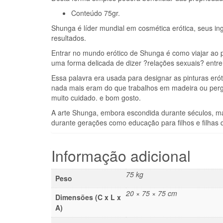
Conteúdo 75gr.
Shunga é líder mundial em cosmética erótica, seus ing
resultados.
Entrar no mundo erótico de Shunga é como viajar ao 
uma forma delicada de dizer ?relações sexuais? entr
Essa palavra era usada para designar as pinturas erót
nada mais eram do que trabalhos em madeira ou perg
muito cuidado. e bom gosto.
A arte Shunga, embora escondida durante séculos, mar
durante gerações como educação para filhos e filhas d
Informação adicional
75 kg
Peso
20 × 75 × 75 cm
Dimensões (C x L x
A)