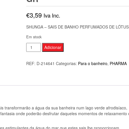
€
3,59
Iva Inc.
SHUNGA – SAIS DE BANHO PERFUMADOS DE LÓTUS
Em stock
Quantidade
Adicionar
de
SHUNGA
REF:
D-214641
Categorias:
Para o banheiro
,
PHARMA
-
SAIS
DE
BANHO
PERFUMADOS
DE
ais transformarão a água da sua banheira num lago verde afrodisíaco,
LÓTUS
e fantasia onde poderão desfrutar daqueles momentos de relaxamento 
75
GR
des estimulantes da água do mar que estes sais lhe proporcionam.