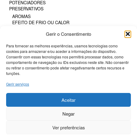
POTENCIADORES
PRESERVATIVOS
AROMAS
EFEITO DE FRIO OU CALOR
FAIXA DE PRAZER PROLONGADA
Gerir o Consentimento
GAMA NATURAL
PARA MULHERES
Para fornecer as melhores experiências, usamos tecnologias como
PROTEÇÃO SEXUAL ORAL
cookies para armazenar e/ou aceder a informações do dispositivo.
SEM LÁTEX
Consentir com essas tecnologias nos permitirá processar dados, como
TODOS OS TAMANHOS
comportamento de navegação ou IDs exclusivos neste site. Não consentir
TODOS OS TAMANHOS DE CAIXA
ou retirar o consentimento pode afetar negativamante certos recursos e
SM & BONDAGE
funções.
Gerir serviços
Termos e Condições
Politica de Cookies
Aceitar
Sobre a Potenciador
Negar
Livro de Reclamações
Livre resolução
Ver preferências