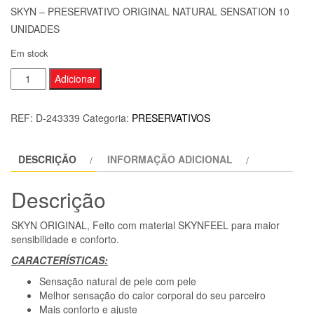
SKYN – PRESERVATIVO ORIGINAL NATURAL SENSATION 10
UNIDADES
Em stock
Quantidade
Adicionar
de
SKYN
REF:
D-243339
Categoria:
PRESERVATIVOS
-
PRESERVATIVO
DESCRIÇÃO
INFORMAÇÃO ADICIONAL
ORIGINAL
NATURAL
Descrição
SENSATION
10
SKYN ORIGINAL, Feito com material SKYNFEEL para maior
UNIDADES
sensibilidade e conforto.
CARACTERÍSTICAS:
Sensação natural de pele com pele
Melhor sensação do calor corporal do seu parceiro
Mais conforto e ajuste