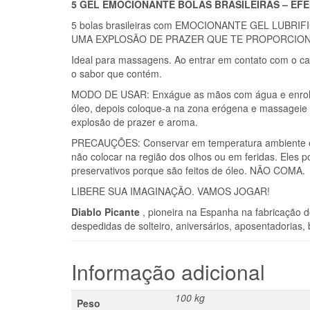
5 GEL EMOCIONANTE BOLAS BRASILEIRAS – EF
5 bolas brasileiras com EMOCIONANTE GEL LU
UMA EXPLOSÃO DE PRAZER QUE TE PROPORCIO
Ideal para massagens. Ao entrar em contato com o calo
o sabor que contém.
MODO DE USAR: Enxágue as mãos com água e enrole a 
óleo, depois coloque-a na zona erógena e massageie 
explosão de prazer e aroma.
PRECAUÇÕES: Conservar em temperatura ambiente e pr
não colocar na região dos olhos ou em feridas. Eles 
preservativos porque são feitos de óleo. NÃO COMA.
LIBERE SUA IMAGINAÇÃO. VAMOS JOGAR!​
Diablo Picante
, pioneira na Espanha na fabricação 
despedidas de solteiro, aniversários, aposentadorias,
Informação adicional
100 kg
Peso