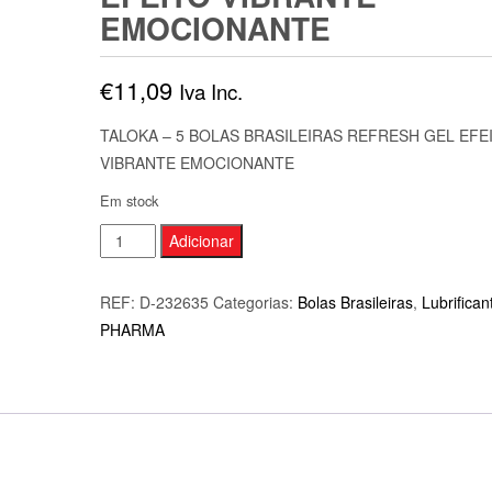
EMOCIONANTE
€
11,09
Iva Inc.
TALOKA – 5 BOLAS BRASILEIRAS REFRESH GEL EFE
VIBRANTE EMOCIONANTE
Em stock
Quantidade
Adicionar
de
TALOKA
REF:
D-232635
Categorias:
Bolas Brasileiras
,
Lubrifican
-
PHARMA
5
BOLAS
BRASILEIRAS
REFRESH
GEL
EFEITO