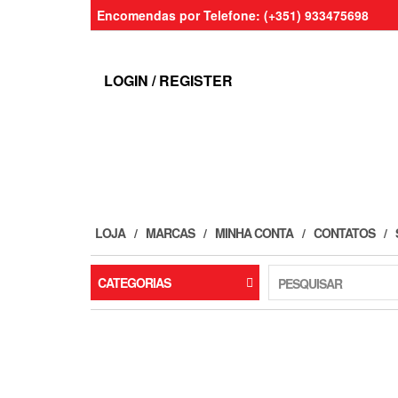
Skip
Encomendas por Telefone: (+351) 933475698
to
the
content
LOGIN / REGISTER
LOJA
MARCAS
MINHA CONTA
CONTATOS
CATEGORIAS
PESQUISAR