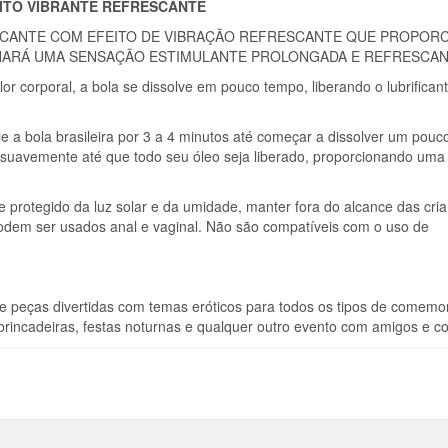
EITO VIBRANTE REFRESCANTE
VIBRANTE
BRIFICANTE COM EFEITO DE VIBRAÇÃO REFRESCANTE QUE PROPOR
EMOCIONANTE
NARÁ UMA SENSAÇÃO ESTIMULANTE PROLONGADA E REFRESCAN
r corporal, a bola se dissolve em pouco tempo, liberando o lubrifican
bola brasileira por 3 a 4 minutos até começar a dissolver um pouc
suavemente até que todo seu óleo seja liberado, proporcionando uma
otegido da luz solar e da umidade, manter fora do alcance das cria
podem ser usados anal e vaginal. Não são compatíveis com o uso de
de peças divertidas com temas eróticos para todos os tipos de comemo
 brincadeiras, festas noturnas e qualquer outro evento com amigos e c