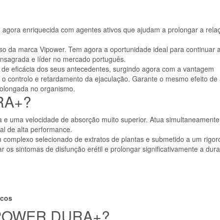
 agora enriquecida com agentes ativos que ajudam a prolongar a rela
so da marca Vipower. Tem agora a oportunidade ideal para continuar 
nsagrada e líder no mercado português.
de eficácia dos seus antecedentes, surgindo agora com a vantagem
ra o controlo e retardamento da ejaculação. Garante o mesmo efeito de
rolongada no organismo.
RA+?
a e uma velocidade de absorção muito superior. Atua simultaneament
al de alta performance.
m complexo selecionado de extratos de plantas e submetido a um rigor
gar os sintomas de disfunção erétil e prolongar significativamente a dur
icos
 VIPOWER DURA+?