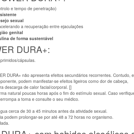
trolo e tempo de penetração)
sistente
esejo sexual
 acelerando a recuperação entre ejaculações
gião genital
ulina de forma sustentável
OWER DURA+:
rimidos/cápsulas.
WER DURA+ não apresenta efeitos secundários recorrentes. Contudo, 
ponente, podem manifestar-se efeitos ligeiros como dor de cabeça,
a descarga de calor facial/corporal. []
ma natural poucas horas após o fim do estímulo sexual. Caso verifiqu
terrompa a toma e consulte o seu médico.
gua cerca de 30 a 45 minutos antes da atividade sexual.
gia podem prolongar-se por até 48 a 72 horas no organismo.
dada.
DURA+ com bebidas alcoólicas 