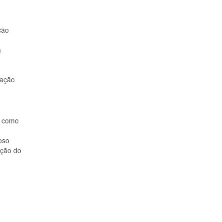
ção
a
 ação
e como
oso
ação do