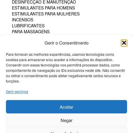
DESINFECÇÃO E MANUTENÇÃO
ESTIMULANTES PARA HOMENS
ESTIMULANTES PARA MULHERES
INCENSOS
LUBRIFICANTES
PARA MASSAGENS
PARA O BANHEIRO
Gerir o Consentimento
PARA SEXO ORAL
PERFUMES
Para fornecer as melhores experiências, usamos tecnologias como
PÓS COMESTÍVEIS
cookies para armazenar e/ou aceder a informações do dispositivo.
TAMPÃO HIGIÊNICO
Consentir com essas tecnologias nos permitirá processar dados, como
TINTA CORPORAL COMESTÍVEL
comportamento de navegação ou IDs exclusivos neste site. Não consentir
POTENCIADORES
ou retirar o consentimento pode afetar negativamante certos recursos e
PRESERVATIVOS
funções.
SM & BONDAGE
Gerir serviços
Termos e Condições
Aceitar
Politica de Cookies
Sobre a Potenciador
Negar
Livro de Reclamações