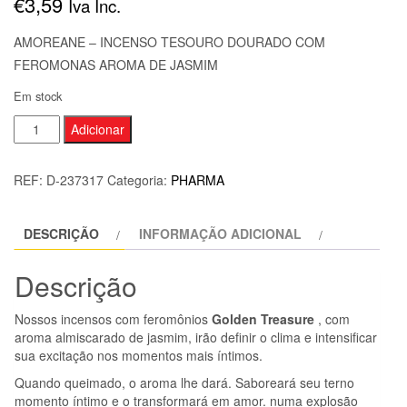
€
3,59
Iva Inc.
AMOREANE – INCENSO TESOURO DOURADO COM
FEROMONAS AROMA DE JASMIM
Em stock
Quantidade
Adicionar
de
AMOREANE
REF:
D-237317
Categoria:
PHARMA
-
INCENSO
DESCRIÇÃO
INFORMAÇÃO ADICIONAL
TESOURO
DOURADO
Descrição
COM
FEROMONAS
Nossos incensos com feromônios
Golden Treasure
, com
AROMA
aroma almiscarado de jasmim, irão definir o clima e intensificar
DE
sua excitação nos momentos mais íntimos.
JASMIM
Quando queimado, o aroma lhe dará. Saboreará seu terno
momento íntimo e o transformará em amor. numa explosão