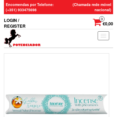
Skip
Encomendas por Telefone:
(Chamada rede móvel
to
(+351) 933475698
nacional)
the
content
0
LOGIN /
€0,00
REGISTER
Toggle
navigati