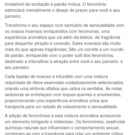
irresistível de excitação e paixão mútua. O feromônio
estimulará mentalmente o desejo de prazer para você e seu
parceiro.
Transforme o seu espaço num santuário de sensualidade com
os nossos incensos enriquecidos com feromonas, uma
experiência aromática que vai além da beleza. de fragrância
para despertar atração e conexão. Estes incensos são muito
mais do que apenas fragrâncias; São um convite a um mundo
de paixão, enriquecido com o poder sutil dos feromônios,
destinado a intensificar a atração entre você e seu parceiro. e
seu parceiro.
Cada bastão de incenso é infundido com uma mistura
requintada de óleos essenciais cuidadosamente selecionados,
criando uma sinfonia olfativa que cativa os sentidos. As notas
sedutoras se entrelaçam com toques quentes e envolventes,
proporcionando uma experiência aromática única que
transporta para um estado de relaxamento e sensualidade.
A adição de feromônios a esta mistura aromática acrescenta
um elemento intrigante e misterioso. Os feromônios, essências
químicas naturais que influenciam o comportamento sexual,
combinam-se com a fragrância para criar um ambiente íntimo