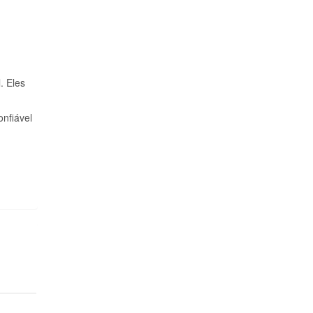
. Eles
onfiável