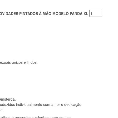
NOVIDADES PINTADOS À MÃO MODELO PANDA XL
xuais únicos e lindos.
 Amsterdã.
roduzidos individualmente com amor e dedicação.
pa.
óticos e presentes exclusivos para adultos.