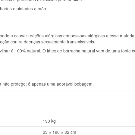
ulhados e pintados à mão.
 e podem causar reações alérgicas em pessoas alérgicas a esse material
teção contra doenças sexualmente transmissíveis.
ilhar é 100% natural. O látex de borracha natural vem de uma fonte c
a não protege; é apenas uma adorável bobagem.
190 kg
23 × 190 × 82 cm