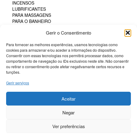
INCENSOS
LUBRIFICANTES
PARA MASSAGENS
PARA O BANHEIRO
PARA SEXO ORAL
Gerir o Consentimento
PERFUMES
PÓS COMESTÍVEIS
Para fornecer as melhores experiências, usamos tecnologias como
TAMPÃO HIGIÊNICO
cookies para armazenar e/ou aceder a informações do dispositivo.
TINTA CORPORAL COMESTÍVEL
Consentir com essas tecnologias nos permitirá processar dados, como
POTENCIADORES
comportamento de navegação ou IDs exclusivos neste site. Não consentir
PRESERVATIVOS
ou retirar o consentimento pode afetar negativamante certos recursos e
SM & BONDAGE
funções.
Gerir serviços
Termos e Condições
Politica de Cookies
Aceitar
Sobre a Potenciador
Negar
Livro de Reclamações
Livre resolução
Ver preferências