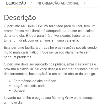
DESCRIÇÃO
INFORMAÇÃO ADICIONAL
-
EOL
Descrição
PHR
PHEROMONE
O perfume MORNING GLOW foi criado para mulher, tem um
PARFUM
aroma fresco mas floral e é adequado para usar com calma
DELUXE
durante o dia. É ideal para ir à universidade, trabalhar ou
tomar um drink com os amigos em uma cafeteria.
50
ML
Este perfume facilitará o trabalho e as relações sociais sendo
muito mais carismático. Pode ser usado diariamente sem
-
nenhum problema.
MORNING
O perfume deve ser aplicado nos pulsos, atrás das orelhas e
GLOW
próximo à clavícula. Se você deseja aumentar a função natural
dos feromônios, basta aplicá-lo um pouco abaixo do umbigo.
Feromônios de alta potência
fragrância sofisticada
Durável
Levante-se, brilhe e pegue seu Morning Glow para começar
um novo dia!