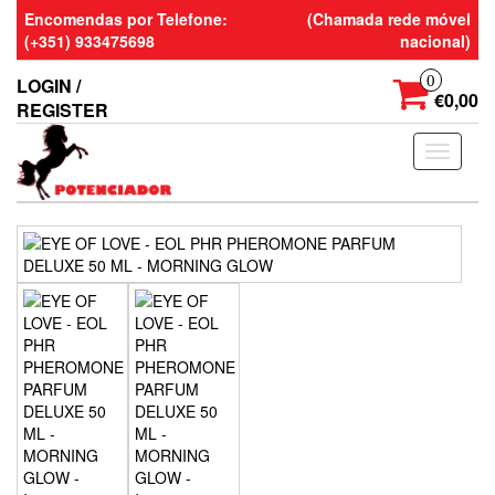
Skip
Encomendas por Telefone:
(Chamada rede móvel
to
(+351) 933475698
nacional)
the
content
0
LOGIN /
€0,00
REGISTER
Toggle
navigati