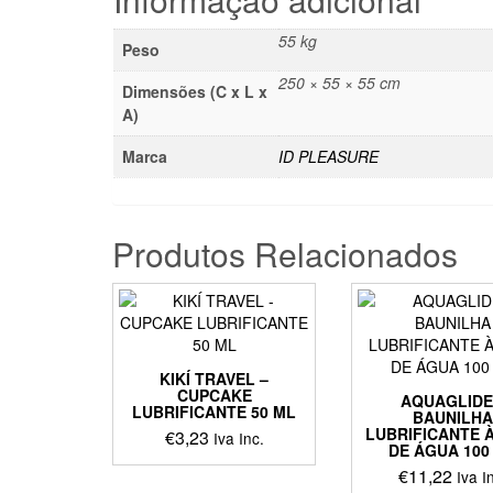
55 kg
Peso
250 × 55 × 55 cm
Dimensões (C x L x
A)
Marca
ID PLEASURE
Produtos Relacionados
KIKÍ TRAVEL –
CUPCAKE
AQUAGLIDE
LUBRIFICANTE 50 ML
BAUNILH
LUBRIFICANTE 
€
3,23
Iva Inc.
DE ÁGUA 100
€
11,22
Iva I