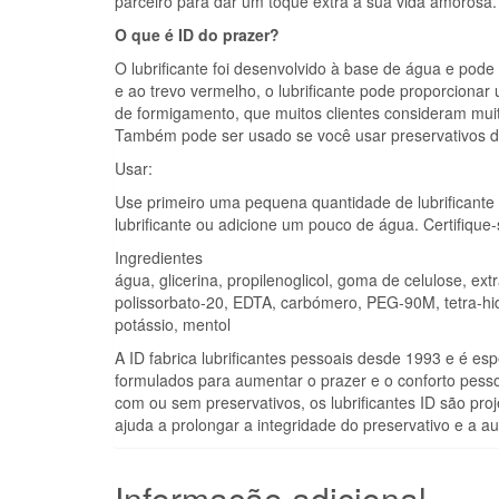
parceiro para dar um toque extra à sua vida amorosa.
O que é ID do prazer?
O lubrificante foi desenvolvido à base de água e pod
e ao trevo vermelho, o lubrificante pode proporciona
de formigamento, que muitos clientes consideram muito
Também pode ser usado se você usar preservativos de 
Usar:
Use primeiro uma pequena quantidade de lubrificante 
lubrificante ou adicione um pouco de água. Certifique
Ingredientes
água, glicerina, propilenoglicol, goma de celulose, extr
polissorbato-20, EDTA, carbómero, PEG-90M, tetra-hid
potássio, mentol
A ID fabrica lubrificantes pessoais desde 1993 e é esp
formulados para aumentar o prazer e o conforto pess
com ou sem preservativos, os lubrificantes ID são proj
ajuda a prolongar a integridade do preservativo e a a
Informação adicional