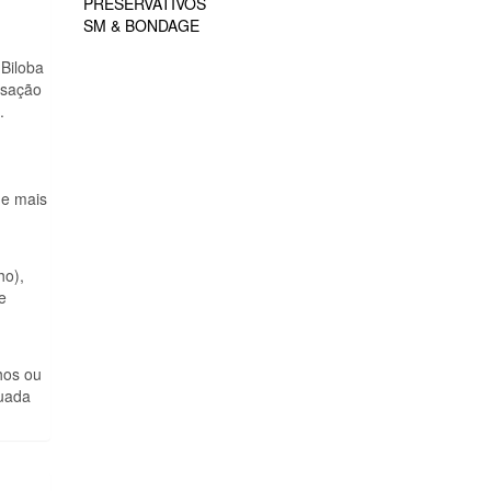
PRESERVATIVOS
SM & BONDAGE
 Biloba
nsação
.
ue mais
ho),
e
hos ou
quada