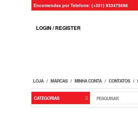
Skip
Encomendas por Telefone: (+351) 933475698
to
the
content
LOGIN / REGISTER
LOJA
MARCAS
MINHA CONTA
CONTATOS
CATEGORIAS
PESQUISAR