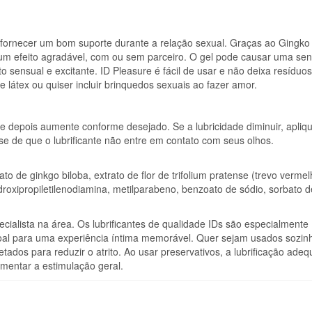
500
ML
e fornecer um bom suporte durante a relação sexual. Graças ao Gingko
r um efeito agradável, com ou sem parceiro. O gel pode causar uma se
 sensual e excitante. ID Pleasure é fácil de usar e não deixa resíduos
látex ou quiser incluir brinquedos sexuais ao fazer amor.
e depois aumente conforme desejado. Se a lubricidade diminuir, apliq
-se de que o lubrificante não entre em contato com seus olhos.
ato de ginkgo biloba, extrato de flor de trifolium pratense (trevo vermel
roxipropiletilenodiamina, metilparabeno, benzoato de sódio, sorbato d
ecialista na área. Os lubrificantes de qualidade IDs são especialmente
oal para uma experiência íntima memorável. Quer sejam usados sozin
etados para reduzir o atrito. Ao usar preservativos, a lubrificação ade
umentar a estimulação geral.