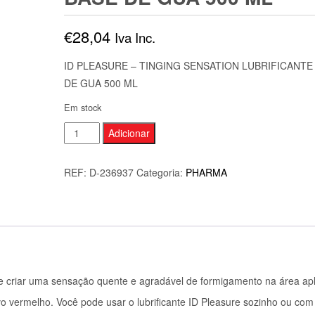
€
28,04
Iva Inc.
ID PLEASURE – TINGING SENSATION LUBRIFICANTE
DE GUA 500 ML
Em stock
Quantidade
Adicionar
de
ID
REF:
D-236937
Categoria:
PHARMA
PLEASURE
-
TINGING
SENSATION
LUBRIFICANTE
BASE
de criar uma sensação quente e agradável de formigamento na área apl
DE
evo vermelho. Você pode usar o lubrificante ID Pleasure sozinho ou com
GUA