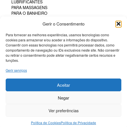
LUBRIFICANTES
PARA MASSAGENS
PARA O BANHEIRO
PARA SEXO ORAL
Gerir o Consentimento
PERFUMES
PÓS COMESTÍVEIS
Para fornecer as melhores experiências, usamos tecnologias como
TAMPÃO HIGIÊNICO
cookies para armazenar e/ou aceder a informações do dispositivo.
TINTA CORPORAL COMESTÍVEL
Consentir com essas tecnologias nos permitirá processar dados, como
POTENCIADORES
comportamento de navegação ou IDs exclusivos neste site. Não consentir
PRESERVATIVOS
ou retirar o consentimento pode afetar negativamante certos recursos e
SM & BONDAGE
funções.
Gerir serviços
Termos e Condições
Politica de Cookies
Aceitar
Sobre a Potenciador
Negar
Livro de Reclamações
Livre resolução
Ver preferências
© POTENCIADOR 2021
-
Política de Cookies
Politica de Privacidade