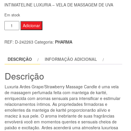
INTIMATELINE LUXURIA – VELA DE MASSAGEM DE UVA
Em stock
Quantidade
Adicionar
de
INTIMATELINE
REF:
D-242263
Categoria:
PHARMA
LUXURIA
-
DESCRIÇÃO
INFORMAÇÃO ADICIONAL
VELA
DE
Descrição
MASSAGEM
DE
Luxuria Ardes Grape/Strawberry Massage Candle é uma vela
UVA
de massagem perfumada feita com manteiga de karité,
enriquecida com aromas sensuais para intensificar e estimular
relacionamentos íntimos. As propriedades firmadoras e
emolientes da manteiga de karité proporcionarão alívio e
maciez à sua pele. O aroma inebriante de suas fragrâncias
envolverá você em momentos quentes e sensuais cheios de
paixão e excitação. Ardes acenderá uma atmosfera luxuriosa