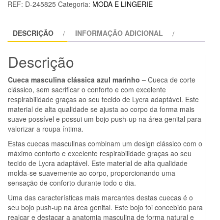
REF:
D-245825
Categoria:
MODA E LINGERIE
-
MCH008
DESCRIÇÃO
INFORMAÇÃO ADICIONAL
AZUL
MARINHO
Descrição
CLÁSSICO
SLIP
Cueca masculina clássica azul marinho –
Cueca de corte
L
clássico, sem sacrificar o conforto e com excelente
respirabilidade graças ao seu tecido de Lycra adaptável. Este
material de alta qualidade se ajusta ao corpo da forma mais
suave possível e possui um bojo push-up na área genital para
valorizar a roupa íntima.
Estas cuecas masculinas combinam um design clássico com o
máximo conforto e excelente respirabilidade graças ao seu
tecido de Lycra adaptável. Este material de alta qualidade
molda-se suavemente ao corpo, proporcionando uma
sensação de conforto durante todo o dia.
Uma das características mais marcantes destas cuecas é o
seu bojo push-up na área genital. Este bojo foi concebido para
realçar e destacar a anatomia masculina de forma natural e