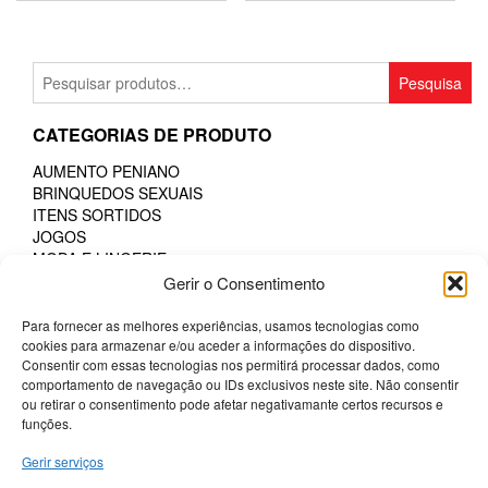
This
This
product
product
has
has
multiple
multiple
Pesquisar
Pesquisa
variants.
variants.
por:
The
The
CATEGORIAS DE PRODUTO
options
options
may
may
AUMENTO PENIANO
be
be
BRINQUEDOS SEXUAIS
chosen
chosen
ITENS SORTIDOS
on
on
JOGOS
the
the
MODA E LINGERIE
product
product
Gerir o Consentimento
LINGERIE COMESTÍVEL
page
page
LINGERIE FEMININA
Para fornecer as melhores experiências, usamos tecnologias como
LINGERIE MASCULINA
cookies para armazenar e/ou aceder a informações do dispositivo.
PHARMA
Consentir com essas tecnologias nos permitirá processar dados, como
POTENCIADORES
comportamento de navegação ou IDs exclusivos neste site. Não consentir
PRESERVATIVOS
ou retirar o consentimento pode afetar negativamante certos recursos e
SM & BONDAGE
funções.
Gerir serviços
Termos e Condições