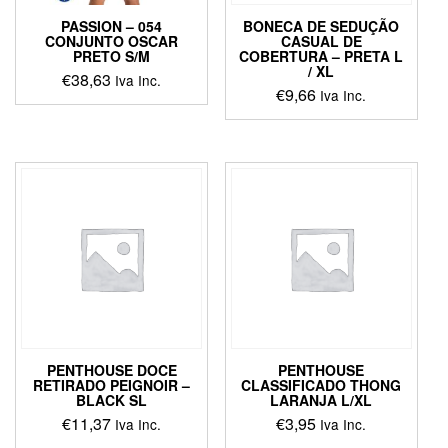
PASSION – 054
BONECA DE SEDUÇÃO
CONJUNTO OSCAR
CASUAL DE
PRETO S/M
COBERTURA – PRETA L
/ XL
€
38,63
Iva Inc.
€
9,66
Iva Inc.
This
This
product
product
has
has
multiple
multiple
variants.
variants.
The
The
options
options
may
may
be
be
chosen
chosen
on
on
the
the
product
product
page
PENTHOUSE DOCE
PENTHOUSE
page
RETIRADO PEIGNOIR –
CLASSIFICADO THONG
BLACK SL
LARANJA L/XL
€
11,37
€
3,95
Iva Inc.
Iva Inc.