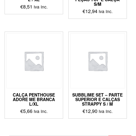
S/M
€
8,51
Iva Inc.
€
12,94
Iva Inc.
This
product
has
multiple
variants.
The
options
may
be
chosen
on
the
product
page
CALÇA PENTHOUSE
SUBBLIME SET – PARTE
ADORE ME BRANCA
SUPERIOR E CALÇAS
L/XL
STRAPPY S / M
€
5,66
€
12,90
Iva Inc.
Iva Inc.
This
This
product
product
has
has