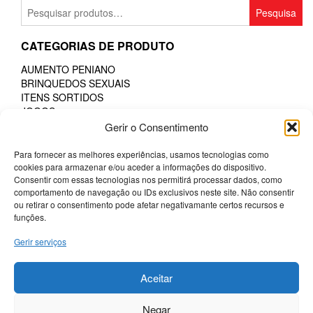
multiple
multiple
Pesquisar
Pesquisa
variants.
variants.
por:
The
The
CATEGORIAS DE PRODUTO
options
options
may
may
AUMENTO PENIANO
be
be
BRINQUEDOS SEXUAIS
chosen
chosen
ITENS SORTIDOS
on
on
JOGOS
the
the
MODA E LINGERIE
Gerir o Consentimento
product
product
LINGERIE COMESTÍVEL
page
page
Para fornecer as melhores experiências, usamos tecnologias como
LINGERIE FEMININA
cookies para armazenar e/ou aceder a informações do dispositivo.
LINGERIE MASCULINA
Consentir com essas tecnologias nos permitirá processar dados, como
PHARMA
comportamento de navegação ou IDs exclusivos neste site. Não consentir
POTENCIADORES
ou retirar o consentimento pode afetar negativamante certos recursos e
PRESERVATIVOS
funções.
SM & BONDAGE
Gerir serviços
Termos e Condições
Aceitar
Politica de Cookies
Sobre a Potenciador
Negar