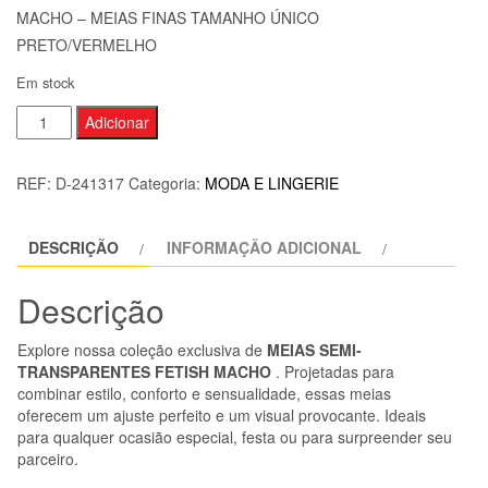
MACHO – MEIAS FINAS TAMANHO ÚNICO
PRETO/VERMELHO
Em stock
Quantidade
Adicionar
de
MACHO
REF:
D-241317
Categoria:
MODA E LINGERIE
-
MEIAS
DESCRIÇÃO
INFORMAÇÃO ADICIONAL
FINAS
TAMANHO
Descrição
ÚNICO
PRETO/VERMELHO
Explore nossa coleção exclusiva de
MEIAS SEMI-
TRANSPARENTES FETISH MACHO
. Projetadas para
combinar estilo, conforto e sensualidade, essas meias
oferecem um ajuste perfeito e um visual provocante. Ideais
para qualquer ocasião especial, festa ou para surpreender seu
parceiro.