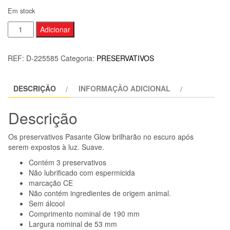
Em stock
Quantidade
Adicionar
de
PASANTE
REF:
D-225585
Categoria:
PRESERVATIVOS
-
DE
DESCRIÇÃO
INFORMAÇÃO ADICIONAL
GLOW
IN
Descrição
THE
DARK
Os preservativos Pasante Glow brilharão no escuro após
3
serem expostos à luz. Suave.
UNIDADES
Contém 3 preservativos
Não lubrificado com espermicida
marcação CE
Não contém ingredientes de origem animal.
Sem álcool
Comprimento nominal de 190 mm
Largura nominal de 53 mm