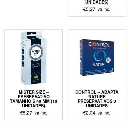
UNIDADES)
€
5,27
Iva Inc.
MISTER SIZE –
CONTROL – ADAPTA
PRESERVATIVO
NATURE
TAMANHO S 49 MM (10
PRESERVATIVOS 3
UNIDADES)
UNIDADES
€
5,27
€
2,04
Iva Inc.
Iva Inc.
This
product
has