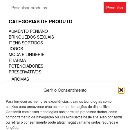
multiple
Pesquisar
Pesquisa
variants.
por:
The
CATEGORIAS DE PRODUTO
options
may
AUMENTO PENIANO
be
BRINQUEDOS SEXUAIS
chosen
ITENS SORTIDOS
on
JOGOS
the
MODA E LINGERIE
product
PHARMA
page
POTENCIADORES
PRESERVATIVOS
AROMAS
EFEITO DE FRIO OU CALOR
Gerir o Consentimento
FAIXA DE PRAZER PROLONGADA
GAMA NATURAL
Para fornecer as melhores experiências, usamos tecnologias como
PARA MULHERES
cookies para armazenar e/ou aceder a informações do dispositivo.
PROTEÇÃO SEXUAL ORAL
Consentir com essas tecnologias nos permitirá processar dados, como
SEM LÁTEX
comportamento de navegação ou IDs exclusivos neste site. Não consentir
TODOS OS TAMANHOS
ou retirar o consentimento pode afetar negativamante certos recursos e
TODOS OS TAMANHOS DE CAIXA
funções.