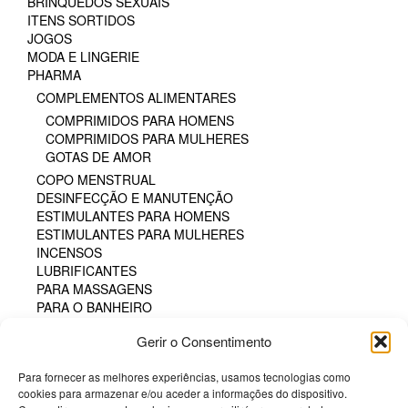
BRINQUEDOS SEXUAIS
ITENS SORTIDOS
JOGOS
MODA E LINGERIE
PHARMA
COMPLEMENTOS ALIMENTARES
COMPRIMIDOS PARA HOMENS
COMPRIMIDOS PARA MULHERES
GOTAS DE AMOR
COPO MENSTRUAL
DESINFECÇÃO E MANUTENÇÃO
ESTIMULANTES PARA HOMENS
ESTIMULANTES PARA MULHERES
INCENSOS
LUBRIFICANTES
PARA MASSAGENS
PARA O BANHEIRO
PARA SEXO ORAL
Gerir o Consentimento
PERFUMES
PÓS COMESTÍVEIS
Para fornecer as melhores experiências, usamos tecnologias como
TAMPÃO HIGIÊNICO
cookies para armazenar e/ou aceder a informações do dispositivo.
TINTA CORPORAL COMESTÍVEL