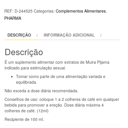
de
RUF
REF:
D-244525
Categorias:
Complementos Alimentares
,
-
PHARMA
GOTAS
ESTIMULANTES
DESCRIÇÃO
INFORMAÇÃO ADICIONAL
APHRODICT
BOIS
Descrição
BANDE
É um suplemento alimentar com extratos de Muira Pijama
indicado para estimulação sexual.
Tomar como parte de uma alimentação variada e
equilibrada.
Não exceda a dose diária recomendada.
Conselhos de uso: coloque 1 a 2 colheres de café em qualquer
bebida para promover a ereção. Dose diária máxima 4
colheres de café. (12ml)
Recipiente de 100 ml.