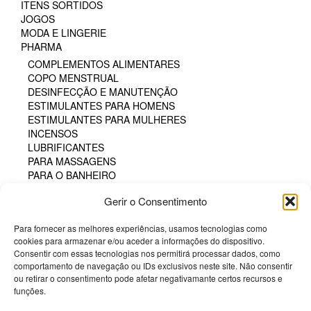
ITENS SORTIDOS
JOGOS
MODA E LINGERIE
PHARMA
COMPLEMENTOS ALIMENTARES
COPO MENSTRUAL
DESINFECÇÃO E MANUTENÇÃO
ESTIMULANTES PARA HOMENS
ESTIMULANTES PARA MULHERES
INCENSOS
LUBRIFICANTES
PARA MASSAGENS
PARA O BANHEIRO
PARA SEXO ORAL
Gerir o Consentimento
PERFUMES
PÓS COMESTÍVEIS
Para fornecer as melhores experiências, usamos tecnologias como
TAMPÃO HIGIÊNICO
cookies para armazenar e/ou aceder a informações do dispositivo.
TINTA CORPORAL COMESTÍVEL
Consentir com essas tecnologias nos permitirá processar dados, como
POTENCIADORES
comportamento de navegação ou IDs exclusivos neste site. Não consentir
PRESERVATIVOS
ou retirar o consentimento pode afetar negativamante certos recursos e
SM & BONDAGE
funções.