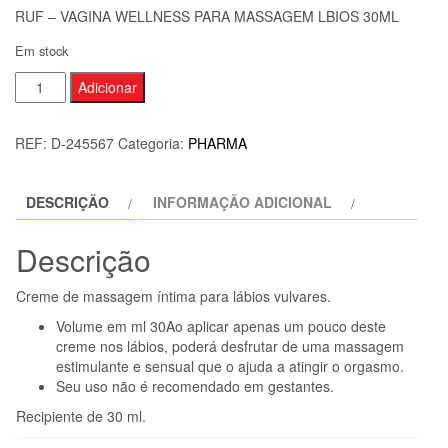
RUF – VAGINA WELLNESS PARA MASSAGEM LBIOS 30ML
Em stock
Quantidade
Adicionar
de
RUF
REF:
D-245567
Categoria:
PHARMA
-
VAGINA
DESCRIÇÃO
INFORMAÇÃO ADICIONAL
WELLNESS
PARA
Descrição
MASSAGEM
LBIOS
Creme de massagem íntima para lábios vulvares.
30ML
Volume em ml 30Ao aplicar apenas um pouco deste
creme nos lábios, poderá desfrutar de uma massagem
estimulante e sensual que o ajuda a atingir o orgasmo.
Seu uso não é recomendado em gestantes.
Recipiente de 30 ml.