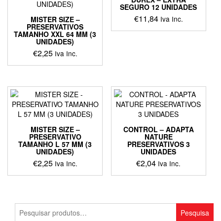
SEGURO 12 UNIDADES
€
11,84
Iva Inc.
MISTER SIZE –
PRESERVATIVOS
TAMANHO XXL 64 MM (3
UNIDADES)
€
2,25
Iva Inc.
This
product
has
multiple
variants.
The
options
MISTER SIZE –
CONTROL – ADAPTA
may
PRESERVATIVO
NATURE
TAMANHO L 57 MM (3
PRESERVATIVOS 3
be
UNIDADES)
UNIDADES
chosen
€
2,25
€
2,04
Iva Inc.
Iva Inc.
on
the
This
product
product
page
has
multiple
Pesquisar
Pesquisa
variants.
por: