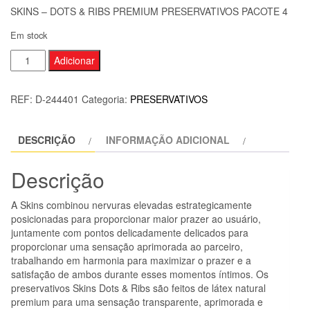
SKINS – DOTS & RIBS PREMIUM PRESERVATIVOS PACOTE 4
Em stock
Quantidade
Adicionar
de
SKINS
REF:
D-244401
Categoria:
PRESERVATIVOS
-
DOTS
DESCRIÇÃO
INFORMAÇÃO ADICIONAL
&
RIBS
Descrição
PREMIUM
PRESERVATIVOS
A Skins combinou nervuras elevadas estrategicamente
PACOTE
posicionadas para proporcionar maior prazer ao usuário,
4
juntamente com pontos delicadamente delicados para
proporcionar uma sensação aprimorada ao parceiro,
trabalhando em harmonia para maximizar o prazer e a
satisfação de ambos durante esses momentos íntimos. Os
preservativos Skins Dots & Ribs são feitos de látex natural
premium para uma sensação transparente, aprimorada e