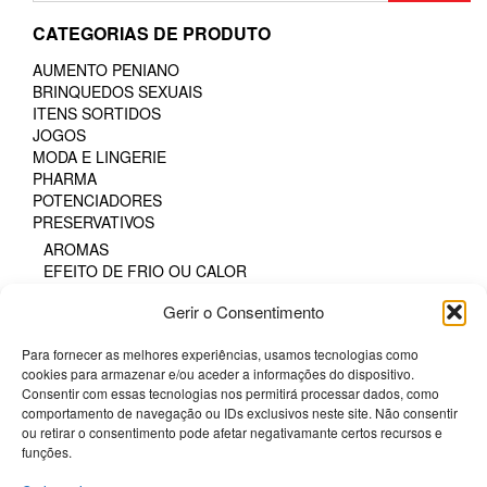
The
CATEGORIAS DE PRODUTO
options
may
AUMENTO PENIANO
be
BRINQUEDOS SEXUAIS
chosen
ITENS SORTIDOS
on
JOGOS
the
MODA E LINGERIE
product
PHARMA
page
POTENCIADORES
PRESERVATIVOS
AROMAS
EFEITO DE FRIO OU CALOR
FAIXA DE PRAZER PROLONGADA
Gerir o Consentimento
GAMA NATURAL
PARA MULHERES
Para fornecer as melhores experiências, usamos tecnologias como
PROTEÇÃO SEXUAL ORAL
cookies para armazenar e/ou aceder a informações do dispositivo.
SEM LÁTEX
Consentir com essas tecnologias nos permitirá processar dados, como
TODOS OS TAMANHOS
comportamento de navegação ou IDs exclusivos neste site. Não consentir
TODOS OS TAMANHOS DE CAIXA
ou retirar o consentimento pode afetar negativamante certos recursos e
SM & BONDAGE
funções.