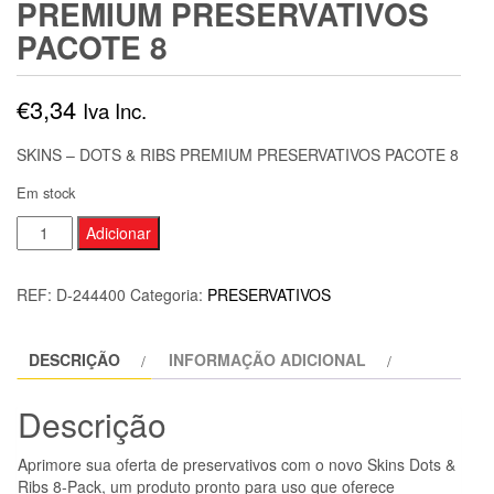
PREMIUM PRESERVATIVOS
PACOTE 8
€
3,34
Iva Inc.
SKINS – DOTS & RIBS PREMIUM PRESERVATIVOS PACOTE 8
Em stock
Quantidade
Adicionar
de
SKINS
REF:
D-244400
Categoria:
PRESERVATIVOS
-
DOTS
DESCRIÇÃO
INFORMAÇÃO ADICIONAL
&
RIBS
Descrição
PREMIUM
PRESERVATIVOS
Aprimore sua oferta de preservativos com o novo Skins Dots &
PACOTE
Ribs 8-Pack, um produto pronto para uso que oferece