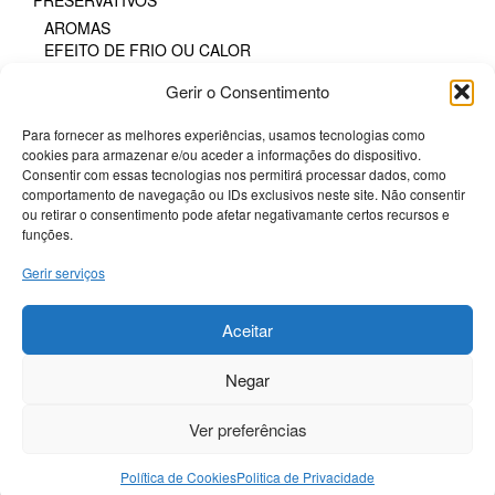
PRESERVATIVOS
AROMAS
EFEITO DE FRIO OU CALOR
FAIXA DE PRAZER PROLONGADA
Gerir o Consentimento
GAMA NATURAL
PARA MULHERES
Para fornecer as melhores experiências, usamos tecnologias como
PROTEÇÃO SEXUAL ORAL
cookies para armazenar e/ou aceder a informações do dispositivo.
SEM LÁTEX
Consentir com essas tecnologias nos permitirá processar dados, como
TODOS OS TAMANHOS
comportamento de navegação ou IDs exclusivos neste site. Não consentir
TODOS OS TAMANHOS DE CAIXA
ou retirar o consentimento pode afetar negativamante certos recursos e
SM & BONDAGE
funções.
Gerir serviços
Termos e Condições
Politica de Cookies
Aceitar
Sobre a Potenciador
Negar
Livro de Reclamações
Livre resolução
Ver preferências
© POTENCIADOR 2021
-
Política de Cookies
Politica de Privacidade