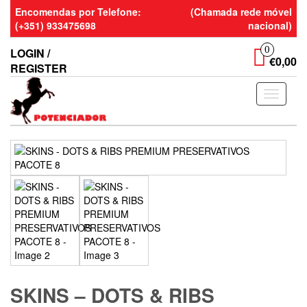
Skip
Encomendas por Telefone:
(Chamada rede móvel
to
(+351) 933475698
nacional)
the
content
0
LOGIN /
€0,00
REGISTER
Toggle
navigati
SKINS – DOTS & RIBS