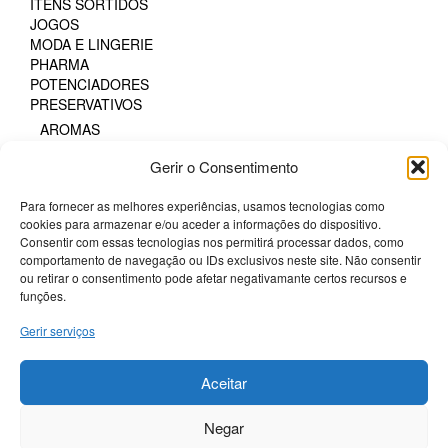
ITENS SORTIDOS
JOGOS
MODA E LINGERIE
PHARMA
POTENCIADORES
PRESERVATIVOS
AROMAS
EFEITO DE FRIO OU CALOR
Gerir o Consentimento
FAIXA DE PRAZER PROLONGADA
GAMA NATURAL
Para fornecer as melhores experiências, usamos tecnologias como
PARA MULHERES
cookies para armazenar e/ou aceder a informações do dispositivo.
PROTEÇÃO SEXUAL ORAL
Consentir com essas tecnologias nos permitirá processar dados, como
SEM LÁTEX
comportamento de navegação ou IDs exclusivos neste site. Não consentir
TODOS OS TAMANHOS
ou retirar o consentimento pode afetar negativamante certos recursos e
TODOS OS TAMANHOS DE CAIXA
funções.
SM & BONDAGE
Gerir serviços
Termos e Condições
Aceitar
Politica de Cookies
Sobre a Potenciador
Negar