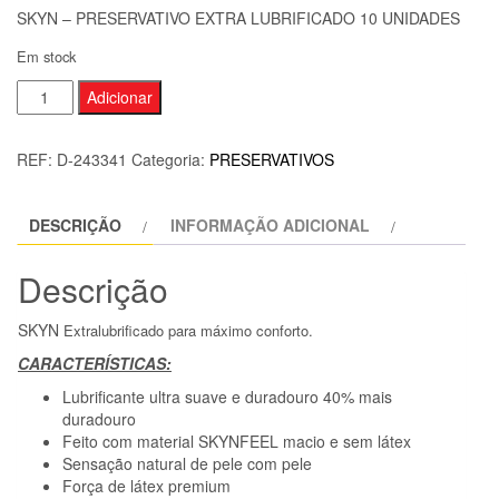
SKYN – PRESERVATIVO EXTRA LUBRIFICADO 10 UNIDADES
Em stock
Quantidade
Adicionar
de
SKYN
REF:
D-243341
Categoria:
PRESERVATIVOS
-
PRESERVATIVO
DESCRIÇÃO
INFORMAÇÃO ADICIONAL
EXTRA
LUBRIFICADO
Descrição
10
UNIDADES
SKYN
Extralubrificado para máximo conforto.
CARACTERÍSTICAS:
Lubrificante ultra suave e duradouro 40% mais
duradouro
Feito com material SKYNFEEL macio e sem látex
Sensação natural de pele com pele
Força de látex premium